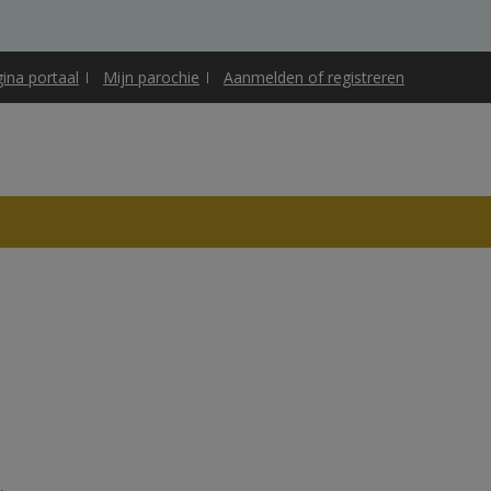
gina portaal
Mijn parochie
Aanmelden of registreren