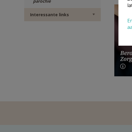
parochie
la
Interessante links
En
a
Bero
Zorg