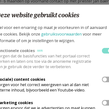
- 6 maanden op voorhand contact op met priester Jan Baer
 84 29
eze website gebruikt cookies
ert@gmail.com
age voor een kerkelijk huwelijk is
300 euro
te betalen aan:
el voor een ervaring op maat je voorkeuren in of aanvaard
le cookies. Bekijk onze
gebruiksvoorwaarden
voor meer
ng Vicariaat VLBM
formatie of om je instellingen te wijzigen.
g 235
straat 8
unctionele cookies
AAN
nt-Pieters-Leeuw
rgen dat de basisfuncties van het portaal correct
rken en laten ons toe via de anonieme registratie
 rekeningnummer
BE 67 7341 7324 9887
n je gebruik deze verder te verbeteren.
Sociale) content cookies
rgen voor het correct weergeven van al dan niet
terne inhoud, bijvoorbeeld een Youtube-video.
arketing cookies
 meer
rgen ervoor dat we je advertenties op maat kunnen