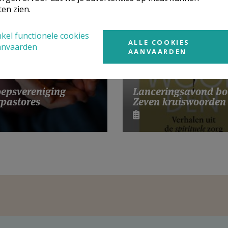
ten zien.
kel functionele cookies
ALLE COOKIES
anvaarden
AANVAARDEN
Lanceringsavond bo
epsvereniging
Zeven kruiswoorden
pastores