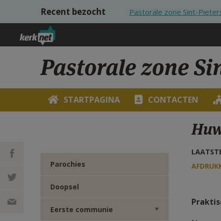
Overslaan en naar de inhoud gaan
Recent bezocht
Pastorale zone Sint-Piete
Pastorale zone Si
STARTPAGINA
CONTACTEN
Huwe
LAATSTE
Parochies
AFDRUK
DEEL OP
Doopsel
Praktis
FACEBOOK
DEEL OP
Eerste communie