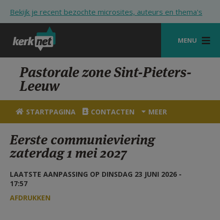
Overslaan en naar de inhoud gaan
Bekijk je recent bezochte microsites, auteurs en thema's
MENU
STARTPAGINA
Pastorale zone Sint-Pieters-
Leeuw
KERK
VIERINGEN
STARTPAGINA
CONTACTEN
MEER
SHOP
Eerste communieviering
zaterdag 1 mei 2027
ZOEKEN
HULP
LAATSTE AANPASSING OP DINSDAG 23 JUNI 2026 -
17:57
STARTPAGINA PORTAAL
AFDRUKKEN
MIJN PAROCHIE