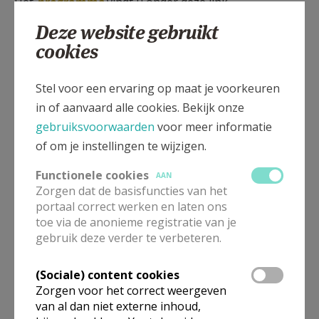
Het
programma
vindt u onder deze link.
Deze website gebruikt
Bevraging vieringen
: hier kan u aangeven of uw kind
cookies
wil lezen of gaven aandragen tijdens de vieringen van
het programma.
Stel voor een ervaring op maat je voorkeuren
in of aanvaard alle cookies. Bekijk onze
gebruiksvoorwaarden
voor meer informatie
of om je instellingen te wijzigen.
Zoals vermeldt tijdens de info avond kunnen jullie op
deze pagina ook extra materiaal vinden dat kan
Functionele cookies
AAN
gebruikt worden om het gesprek met je kinderen aan
Zorgen dat de basisfuncties van het
portaal correct werken en laten ons
te gaan.
toe via de anonieme registratie van je
gebruik deze verder te verbeteren.
Extra materiaal
werkboek eerste communie.
Eucharistieviering
(Sociale) content cookies
Zorgen voor het correct weergeven
Advent
van al dan niet externe inhoud,