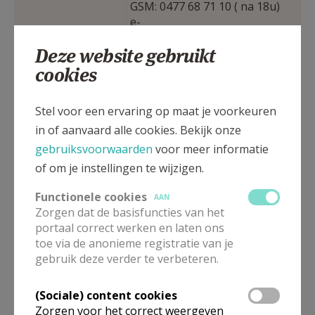
GSM: 0477 68 71 10 ( na 18u)
e-
mail:
marc.moonens@gmail.com
Deze website gebruikt
cookies
Pastorijstraat 8, 1600 Sin-
Centraal
Pieters-Leeuw
kerkbestuur
Voorzitter: Alexia Nerincx
Stel voor een ervaring op maat je voorkeuren
Secretaris: Jan De Leener
in of aanvaard alle cookies. Bekijk onze
gebruiksvoorwaarden
voor meer informatie
Pastorijstraat 8, 1600 Sin-
of om je instellingen te wijzigen.
Kerkraad Sint-
Pieters-Leeuw
Pieter (Rink)
Voorzitter: Paul Van Capellen
Functionele cookies
AAN
Secretaris: Alexia Nerincx
Zorgen dat de basisfuncties van het
portaal correct werken en laten ons
Sint-Stevensstraat 64, 1600
toe via de anonieme registratie van je
Kerkraad Sint-
Sint-Pieters-Leeuw
gebruik deze verder te verbeteren.
Stefaan
Voorzitter: Denada Cahani
(Negenmanneke)
Secretaris: Armand Pint
(Sociale) content cookies
Zorgen voor het correct weergeven