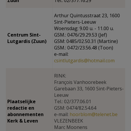
Zuun
Tel.: 02/377.16.29
Arthur Quintusstraat 23, 1600
Sint-Pieters-Leeuw
Woensdag: 9.00 u. - 11.00 u.
Centrum Sint-
GSM.: 0476/29.29.53 (Jef)
Lutgardis (Zuun)
GSM: 0485/02.50.31 (Martine)
GSM.: 0472/23.56.48 (Toon)
e-mail:
csintlutgardis@hotmail.com
RINK:
François Vanhoorebeek
Garebaan 33, 1600 Sint-Pieters-
Leeuw
Plaatselijke
Tel.: 02/377.06.01
redactie en
GSM: 0474/82.54.64
abonnementen
e-mail:
hoorblom@telenet.be
Kerk & Leven
VLEZENBEEK
Marc Moonens