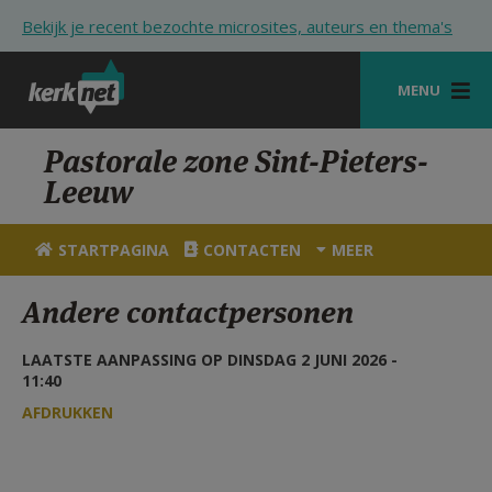
Overslaan en naar de inhoud gaan
Bekijk je recent bezochte microsites, auteurs en thema's
MENU
STARTPAGINA
Pastorale zone Sint-Pieters-
Leeuw
KERK
VIERINGEN
STARTPAGINA
CONTACTEN
MEER
SHOP
Andere contactpersonen
ZOEKEN
LAATSTE AANPASSING OP DINSDAG 2 JUNI 2026 -
HULP
11:40
AFDRUKKEN
STARTPAGINA PORTAAL
MIJN PAROCHIE