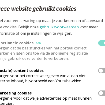
eze website gebruikt cookies
rgen
an Ruisbroec en O.-L.-Vrouw kerk Ruisbr
el voor een ervaring op maat je voorkeuren in of aanvaard
le cookies. Bekijk onze
gebruiksvoorwaarden
voor meer
formatie of om je instellingen te wijzigen.
ijk de details voor de weekendvieringen die doorgaan in deze kerk, h
 de kerk, alsook een lijst met kerken in de buurt.
unctionele cookies
AAN
rgen dat de basisfuncties van het portaal correct
rken en laten ons toe via de anonieme registratie
ALLE DETAILS TONEN
n je gebruik deze verder te verbeteren.
Sociale) content cookies
rgen
.-L.-Vrouw ten Hemel Opgenomen kerk V
rgen voor het correct weergeven van al dan niet
terne inhoud, bijvoorbeeld een Youtube-video.
ijk de details voor de weekendvieringen die doorgaan in deze kerk, h
arketing cookies
 de kerk, alsook een lijst met kerken in de buurt.
rgen ervoor dat we je advertenties op maat kunnen
ten zien.