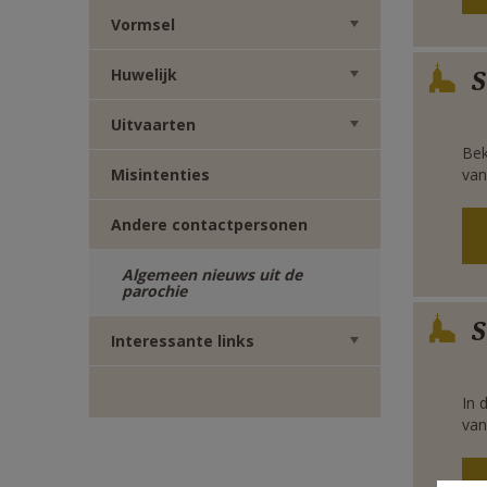
E-
Vormsel
Verbe
MAIL
Huwelijk
S
Uitvaarten
Bek
Misintenties
van
Andere contactpersonen
Algemeen nieuws uit de
parochie
Verbe
S
Interessante links
In 
van