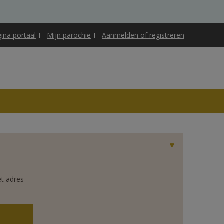
gina portaal
Mijn parochie
Aanmelden of registreren
et adres