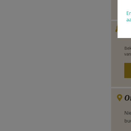
En
a
Verbe
S
Bek
van
O
Nie
bu