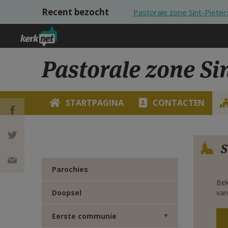
Overslaan en naar de inhoud gaan
Recent bezocht
Pastorale zone Sint-Piete
Pastorale zone Si
STARTPAGINA
CONTACTEN
DEEL OP
Verbe
S
FACEBOOK
DEEL OP
Parochies
Bek
TWITTER
DEEL
Doopsel
van
VIA
Eerste communie