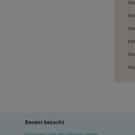
Ke
Ke
Ke
Ke
Ke
Ke
Recent bezocht
Pastorale zone Sint-Pieters-Leeuw