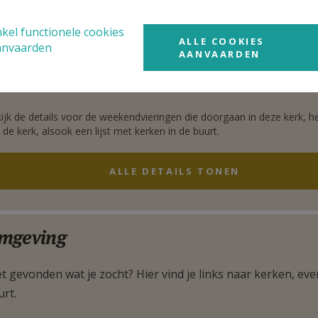
ALLE DETAILS TONEN
kel functionele cookies
ALLE COOKIES
anvaarden
AANVAARDEN
rgen
int Lutgardis kerk Zuun
ijk de details voor de weekendvieringen die doorgaan in deze kerk, h
 de kerk, alsook een lijst met kerken in de buurt.
ALLE DETAILS TONEN
mgeving
t gevonden wat je zocht? Hier vind je links naar kerken, eve
urt.