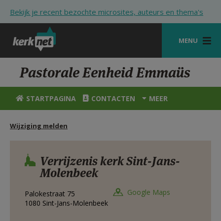
Overslaan en naar de inhoud gaan
Bekijk je recent bezochte microsites, auteurs en thema's
MENU
STARTPAGINA
Pastorale Eenheid Emmaüs
KERK
STARTPAGINA
CONTACTEN
MEER
VIERINGEN
Wijziging melden
SHOP
ZOEKEN
Verrijzenis kerk Sint-Jans-
Molenbeek
HULP
STARTPAGINA PORTAAL
Google Maps
Palokestraat 75
1080
Sint-Jans-Molenbeek
MIJN PAROCHIE