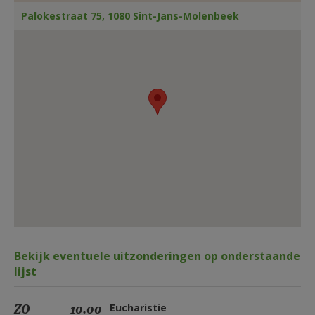
AANMELDEN OF REGISTREREN
Palokestraat 75, 1080 Sint-Jans-Molenbeek
Bekijk eventuele uitzonderingen op onderstaande
lijst
ZO
10.00
Eucharistie