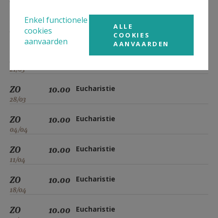
07/03
Enkel functionele
ALLE
ZO
10.00
Eucharistie
cookies
COOKIES
14/03
aanvaarden
AANVAARDEN
ZO
10.00
Eucharistie
21/03
ZO
10.00
Eucharistie
28/03
ZO
10.00
Eucharistie
04/04
ZO
10.00
Eucharistie
11/04
ZO
10.00
Eucharistie
18/04
ZO
10.00
Eucharistie