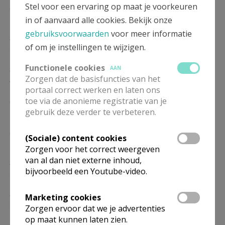
ZO
10.00
Eucharistie
Stel voor een ervaring op maat je voorkeuren
17/01
in of aanvaard alle cookies. Bekijk onze
gebruiksvoorwaarden
voor meer informatie
ZO
10.00
Eucharistie
of om je instellingen te wijzigen.
24/01
ZO
Functionele cookies
10.00
Eucharistie
AAN
Zorgen dat de basisfuncties van het
31/01
portaal correct werken en laten ons
ZO
10.00
Eucharistie
toe via de anonieme registratie van je
07/02
gebruik deze verder te verbeteren.
ZO
10.00
Eucharistie
(Sociale) content cookies
14/02
Zorgen voor het correct weergeven
van al dan niet externe inhoud,
ZO
10.00
Eucharistie
bijvoorbeeld een Youtube-video.
21/02
ZO
10.00
Eucharistie
Marketing cookies
28/02
Zorgen ervoor dat we je advertenties
op maat kunnen laten zien.
ZO
10.00
Eucharistie