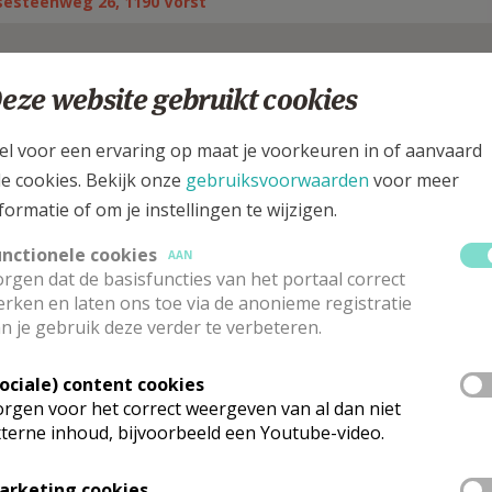
sesteenweg 26, 1190 Vorst
eze website gebruikt cookies
el voor een ervaring op maat je voorkeuren in of aanvaard
le cookies. Bekijk onze
gebruiksvoorwaarden
voor meer
formatie of om je instellingen te wijzigen.
unctionele cookies
AAN
rgen dat de basisfuncties van het portaal correct
rken en laten ons toe via de anonieme registratie
n je gebruik deze verder te verbeteren.
ventuele uitzonderingen op onderstaande lijst
Sociale) content cookies
rgen voor het correct weergeven van al dan niet
terne inhoud, bijvoorbeeld een Youtube-video.
rk vinden geen weekendvieringen plaats. Via de onderstaande lijst ka
arketing cookies