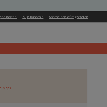
gina portaal
Mijn parochie
Aanmelden of registreren
e Maps