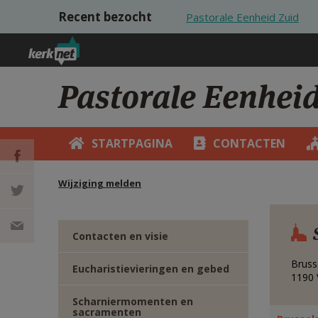
Overslaan en naar de inhoud gaan
Recent bezocht
Pastorale Eenheid Zuid
Pastorale Eenhei
STARTPAGINA
CONTACTEN
Wijziging melden
DEEL OP
FACEBOOK
DEEL OP
Contacten en visie
Bruss
TWITTER
DEEL
Eucharistievieringen en gebed
1190
VIA
Scharniermomenten en
sacramenten