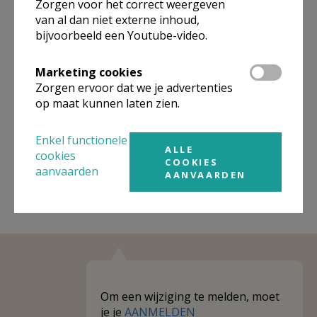
Zorgen voor het correct weergeven
van al dan niet externe inhoud,
Omgeving
bijvoorbeeld een Youtube-video.
Niet gevonden wat je zocht? Hier vind je
Marketing cookies
links naar kerken, eventueel van andere
Zorgen ervoor dat we je advertenties
organisaties, in de buurt.
op maat kunnen laten zien.
Kerken in of nabij
Schaarbeek
Enkel functionele
ALLE
cookies
COOKIES
aanvaarden
AANVAARDEN
Om een wijziging te melden, moet
je je
AANMELDEN