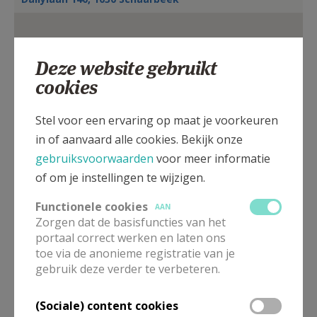
AANMELDEN OF REGISTREREN
Deze website gebruikt
cookies
Stel voor een ervaring op maat je voorkeuren
in of aanvaard alle cookies. Bekijk onze
gebruiksvoorwaarden
voor meer informatie
of om je instellingen te wijzigen.
Functionele cookies
AAN
Zorgen dat de basisfuncties van het
portaal correct werken en laten ons
Bekijk eventuele uitzonderingen op onderstaande
toe via de anonieme registratie van je
lijst
gebruik deze verder te verbeteren.
In deze kerk vinden geen weekendvieringen plaats. Via de
onderstaande lijst kan je het aanbod van kerken in de buurt
raadplegen.
(Sociale) content cookies