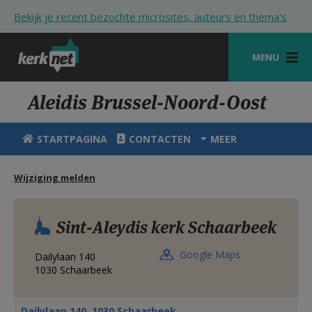
Overslaan en naar de inhoud gaan
Bekijk je recent bezochte microsites, auteurs en thema's
MENU
STARTPAGINA
Aleidis Brussel-Noord-Oost
KERK
STARTPAGINA
CONTACTEN
MEER
VIERINGEN
Wijziging melden
SHOP
ZOEKEN
Sint-Aleydis kerk Schaarbeek
HULP
Google Maps
Dailylaan 140
STARTPAGINA PORTAAL
1030
Schaarbeek
MIJN PAROCHIE
Dailylaan 140, 1030 Schaarbeek