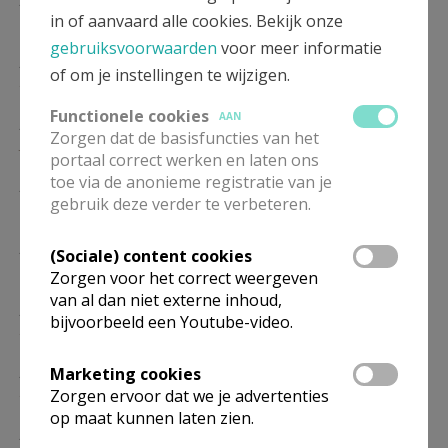
in of aanvaard alle cookies. Bekijk onze
17/01
gebruiksvoorwaarden
voor meer informatie
ZO
10.00
Eucharistie
of om je instellingen te wijzigen.
24/01
Functionele cookies
AAN
ZO
10.00
Eucharistie
Zorgen dat de basisfuncties van het
31/01
portaal correct werken en laten ons
toe via de anonieme registratie van je
ZO
10.00
Eucharistie
gebruik deze verder te verbeteren.
07/02
ZO
10.00
Eucharistie
(Sociale) content cookies
14/02
Zorgen voor het correct weergeven
van al dan niet externe inhoud,
ZO
10.00
Eucharistie
bijvoorbeeld een Youtube-video.
21/02
ZO
10.00
Eucharistie
Marketing cookies
28/02
Zorgen ervoor dat we je advertenties
op maat kunnen laten zien.
ZO
10.00
Eucharistie