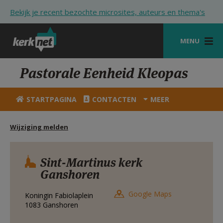
Overslaan en naar de inhoud gaan
Bekijk je recent bezochte microsites, auteurs en thema's
MENU
STARTPAGINA
Pastorale Eenheid Kleopas
KERK
STARTPAGINA
CONTACTEN
MEER
VIERINGEN
Wijziging melden
SHOP
ZOEKEN
Sint-Martinus kerk
Ganshoren
HULP
STARTPAGINA PORTAAL
Google Maps
Koningin Fabiolaplein
1083
Ganshoren
MIJN PAROCHIE