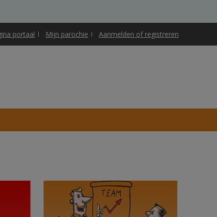
gina portaal
Mijn parochie
Aanmelden of registreren