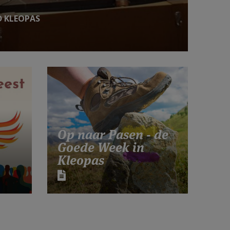
D KLEOPAS
Op naar Pasen - de
Goede Week in
Kleopas