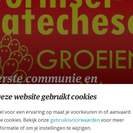
erste communie en
ormsel? Infoavond &
eze website gebruikt cookies
schrijven op 15 sept.
el voor een ervaring op maat je voorkeuren in of aanvaard
ASTORALE EENHEID KLEOPAS
le cookies. Bekijk onze
gebruiksvoorwaarden
voor meer
formatie of om je instellingen te wijzigen.