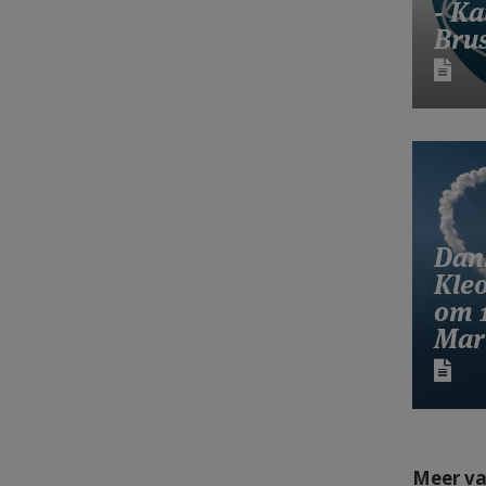
- Ka
Brus
Dan
Kleo
om 1
Mar
Meer va