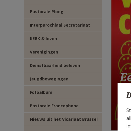
E-
Pastorale Ploeg
MAIL
Interparochiaal Secretariaat
KERK & leven
Verenigingen
Dienstbaarheid beleven
E
Jeugdbewegingen
v
Fotoalbum
D
in
Pastorale Francophone
St
P
al
Nieuws uit het Vicariaat Brussel
in