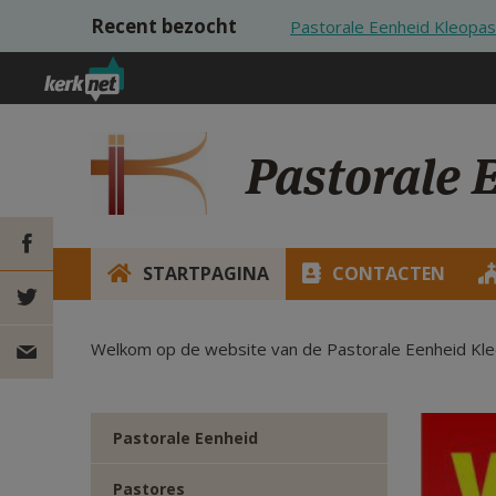
Overslaan en naar de inhoud gaan
Recent bezocht
Pastorale Eenheid Kleopas
Pastorale 
STARTPAGINA
CONTACTEN
DEEL OP
Welkom op de website van de Pastorale Eenheid Kle
FACEBOOK
DEEL OP
TWITTER
DEEL
Pastorale Eenheid
VIA
Pastores