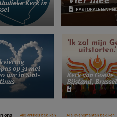
tholieke Kerk in
sel
PASTORALE EENHEI
kviering
pas op 31 mei
0 uur in Sint-
Kerk van Goede
tinus
Bijstand, Brussel
n ons
Alle artikels bekijken
Alle evenementen bekijken