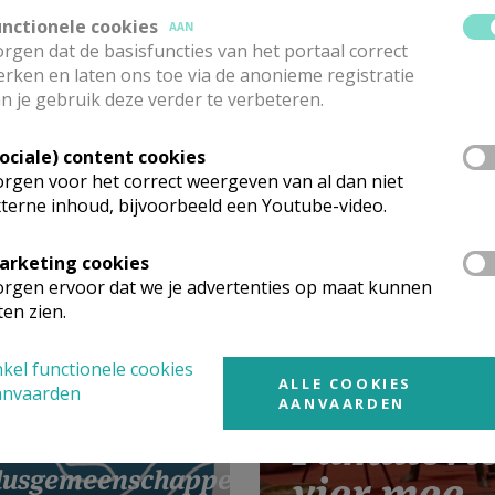
unctionele cookies
AAN
rgen dat de basisfuncties van het portaal correct
rken en laten ons toe via de anonieme registratie
n je gebruik deze verder te verbeteren.
elleerhuizen -
Sociale) content cookies
-2027 - De
rgen voor het correct weergeven van al dan niet
delingen van de
terne inhoud, bijvoorbeeld een Youtube-video.
stelen
arketing cookies
rgen ervoor dat we je advertenties op maat kunnen
ten zien.
kel functionele cookies
ALLE COOKIES
anvaarden
AANVAARDEN
Familievi
lusgemeenschappen
vier mee