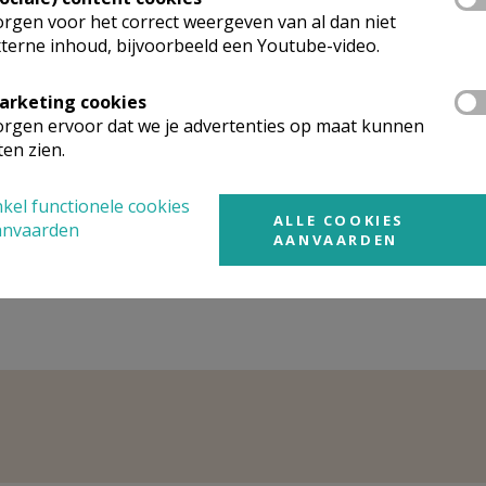
rgen voor het correct weergeven van al dan niet
terne inhoud, bijvoorbeeld een Youtube-video.
arketing cookies
rgen ervoor dat we je advertenties op maat kunnen
ten zien.
Gebedsintentie pau
eringsavond boek
oktober 2024: voor e
kel functionele cookies
n kruiswoorden
gedeelde missie
ALLE COOKIES
anvaarden
AANVAARDEN