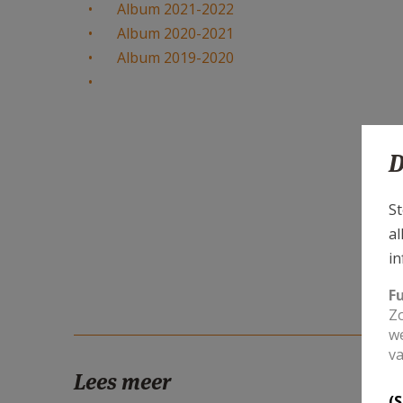
Album 2021-2022
Album 2020-2021
Album 2019-2020
D
St
al
in
F
Zo
we
va
Lees meer
(