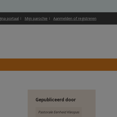
gina portaal
Mijn parochie
Aanmelden of registreren
Gepubliceerd door
Pastorale Eenheid Kleopas