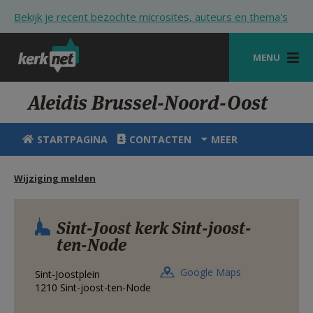
Overslaan en naar de inhoud gaan
Bekijk je recent bezochte microsites, auteurs en thema's
MENU
STARTPAGINA
Aleidis Brussel-Noord-Oost
KERK
STARTPAGINA
CONTACTEN
MEER
VIERINGEN
Wijziging melden
SHOP
ZOEKEN
Sint-Joost kerk Sint-joost-
ten-Node
HULP
STARTPAGINA PORTAAL
Google Maps
Sint-Joostplein
1210
Sint-joost-ten-Node
MIJN PAROCHIE