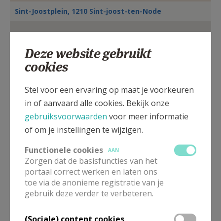
AANMELDEN OF REGISTREREN
Sint-Joostplein, 1210 Sint-joost-ten-Node
Deze website gebruikt
cookies
Stel voor een ervaring op maat je voorkeuren
in of aanvaard alle cookies. Bekijk onze
gebruiksvoorwaarden
voor meer informatie
of om je instellingen te wijzigen.
Functionele cookies
AAN
Zorgen dat de basisfuncties van het
portaal correct werken en laten ons
Bekijk eventuele uitzonderingen op onderstaande
toe via de anonieme registratie van je
lijst
gebruik deze verder te verbeteren.
In deze kerk vinden geen weekendvieringen plaats. Via de
onderstaande lijst kan je het aanbod van kerken in de buurt
(Sociale) content cookies