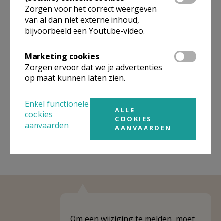
raadplegen.
Zorgen voor het correct weergeven
van al dan niet externe inhoud,
Omgeving
bijvoorbeeld een Youtube-video.
Niet gevonden wat je zocht? Hier vind je
Marketing cookies
links naar kerken, eventueel van andere
Zorgen ervoor dat we je advertenties
op maat kunnen laten zien.
organisaties, in de buurt.
Kerken in of nabij
Sint-joost-ten-Node
Enkel functionele
ALLE
cookies
COOKIES
aanvaarden
AANVAARDEN
Om een wijziging te melden, moet