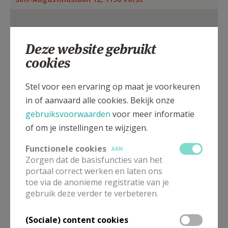
AANMELDEN OF REGISTREREN
Deze website gebruikt
cookies
Stel voor een ervaring op maat je voorkeuren
in of aanvaard alle cookies. Bekijk onze
gebruiksvoorwaarden
voor meer informatie
of om je instellingen te wijzigen.
Functionele cookies
AAN
Zorgen dat de basisfuncties van het
portaal correct werken en laten ons
Bekijk eventuele uitzonderingen op onderstaande
toe via de anonieme registratie van je
lijst
gebruik deze verder te verbeteren.
In deze kerk vinden geen weekendvieringen plaats. Via de
onderstaande lijst kan je het aanbod van kerken in de buurt
raadplegen.
(Sociale) content cookies