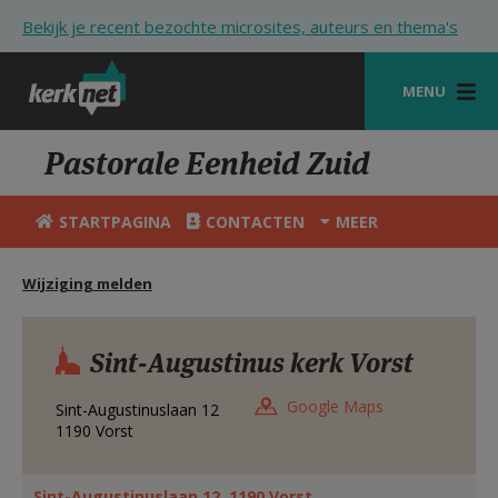
Overslaan en naar de inhoud gaan
Bekijk je recent bezochte microsites, auteurs en thema's
MENU
STARTPAGINA
Pastorale Eenheid Zuid
KERK
STARTPAGINA
CONTACTEN
MEER
VIERINGEN
Wijziging melden
SHOP
ZOEKEN
Sint-Augustinus kerk Vorst
HULP
Google Maps
Sint-Augustinuslaan 12
STARTPAGINA PORTAAL
1190
Vorst
MIJN PAROCHIE
Sint-Augustinuslaan 12, 1190 Vorst