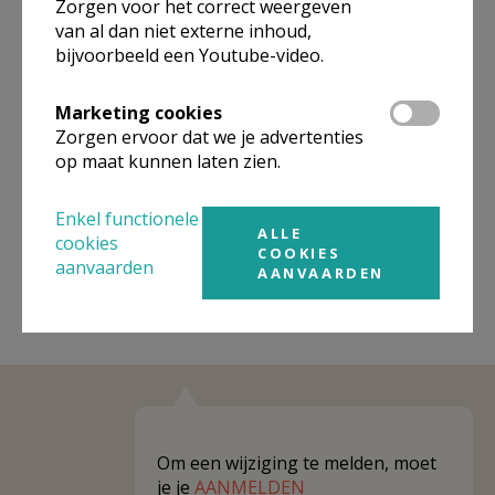
Zorgen voor het correct weergeven
van al dan niet externe inhoud,
Omgeving
bijvoorbeeld een Youtube-video.
Niet gevonden wat je zocht? Hier vind je
Marketing cookies
links naar kerken, eventueel van andere
Zorgen ervoor dat we je advertenties
organisaties, in de buurt.
op maat kunnen laten zien.
Kerken in of nabij
Vorst
Enkel functionele
ALLE
cookies
COOKIES
aanvaarden
AANVAARDEN
Om een wijziging te melden, moet
je je
AANMELDEN