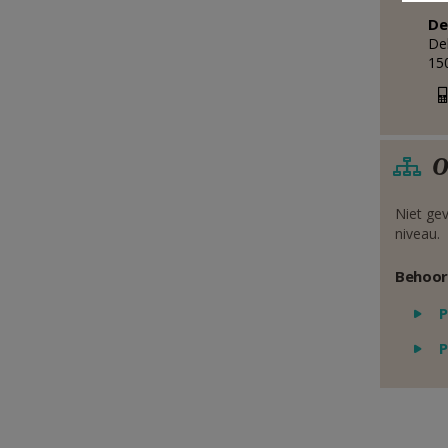
De
De
15
O
Niet gev
niveau.
Behoor
P
P