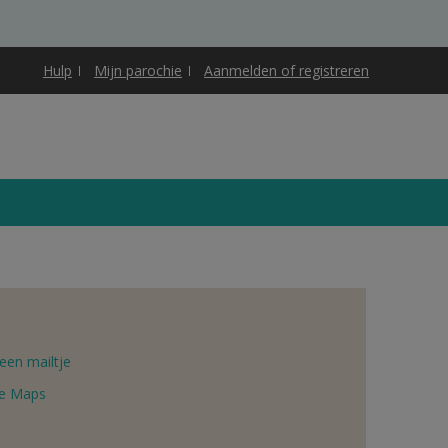
Hulp
Mijn parochie
Aanmelden of registreren
een mailtje
e Maps