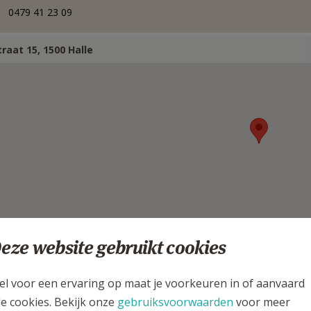
0479 41 23 09
raat 15, 1500 Halle
eze website gebruikt cookies
el voor een ervaring op maat je voorkeuren in of aanvaard
iaken
le cookies. Bekijk onze
gebruiksvoorwaarden
voor meer