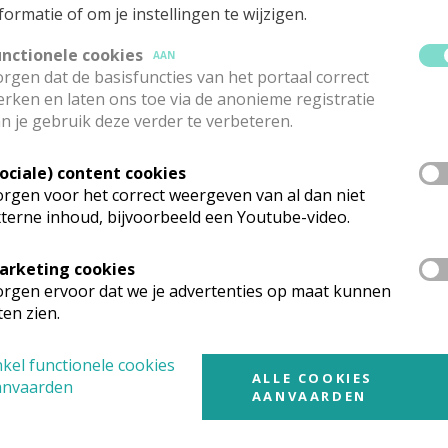
 heer
Koen
Desmecht
Stuur een mailtje
formatie of om je instellingen te wijzigen.
0477 21 61 71
unctionele cookies
AAN
rgen dat de basisfuncties van het portaal correct
rken en laten ons toe via de anonieme registratie
eewerkende priester
n je gebruik deze verder te verbeteren.
 heer
Walter
Van Goubergen
Stuur een mailtje
Sociale) content cookies
rgen voor het correct weergeven van al dan niet
0494 41 12 91
terne inhoud, bijvoorbeeld een Youtube-video.
astoraal werker
arketing cookies
rgen ervoor dat we je advertenties op maat kunnen
ten zien.
 heer
André
Gérardy
Stuur een mailtje
0487 90 55 06
kel functionele cookies
ALLE COOKIES
anvaarden
AANVAARDEN
onepastoor