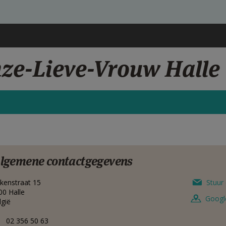
nze-Lieve-Vrouw Halle
lgemene contactgegevens
kenstraat 15
Stuur 
00
Halle
Googl
lgië
02 356 50 63