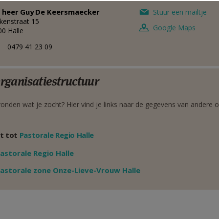
 heer
Guy
De Keersmaecker
Stuur een mailtje
kenstraat 15
Google Maps
00
Halle
0479 41 23 09
rganisatiestructuur
onden wat je zocht? Hier vind je links naar de gegevens van andere o
t tot
Pastorale Regio Halle
Weergeven
astorale Regio Halle
Weergeven
astorale zone Onze-Lieve-Vrouw Halle