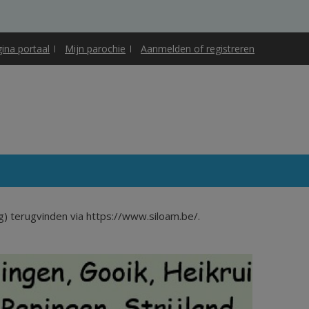
gina portaal
Mijn parochie
Aanmelden of registreren
ig) terugvinden via https://www.siloam.be/.