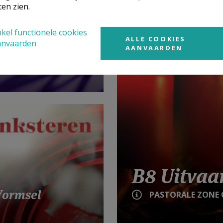
ten zien.
kel functionele cookies
ALLE COOKIES
anvaarden
AANVAARDEN
Eerste Communie
B8 Uitvaa
Vormsel
PASTORALE ZONE 