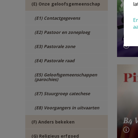
la
(E) Onze geloofsgemeenschap
(E1) Contactgegevens
En
a
(E2) Pastoor en zoneploeg
B3 
(E3) Pastorale zone
(E4) Pastorale raad
(E5) Geloofsgemeenschappen
(parochies)
(E7) Stuurgroep catechese
(E8) Voorgangers in uitvaarten
B4 
(F) Anders bekeken
(G) Religieus erfgoed