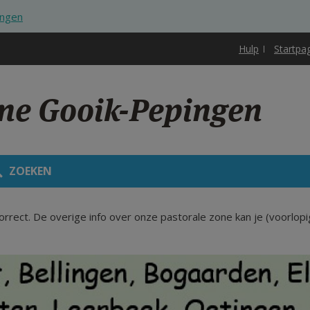
ingen
Hulp
Startpa
one Gooik-Pepingen
ZOEKEN
correct. De overige info over onze pastorale zone kan je (voorlop