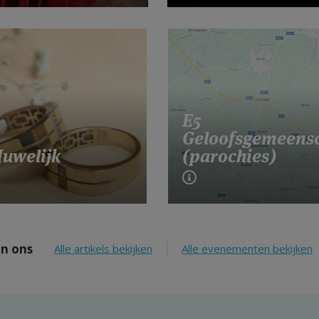
E5
Geloofsgemeens
Huwelijk
(parochies)
n ons
Alle artikels bekijken
Alle evenementen bekijken