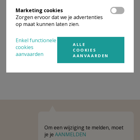
Organisatiestructuur
Marketing cookies
Zorgen ervoor dat we je advertenties
Niet gevonden wat je zocht? Hier vind je links naar de
gegevens van andere organisaties op het boven-,
op maat kunnen laten zien.
onderliggende of gelijke niveau.
Enkel functionele
Behoort tot
Pastorale zone Gooik-Pepingen
ALLE
cookies
COOKIES
aanvaarden
Weergeven
Pastorale zone Gooik-Pepingen
AANVAARDEN
Om een wijziging te melden, moet
je je
AANMELDEN