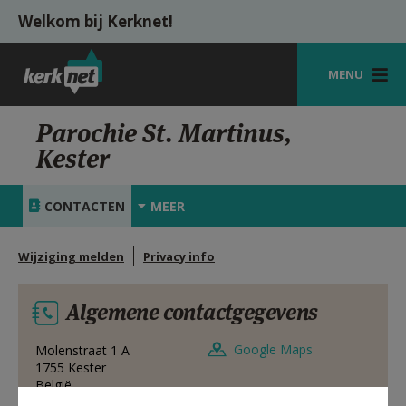
Overslaan en naar de inhoud gaan
Welkom bij Kerknet!
MENU
STARTPAGINA
Parochie St. Martinus,
Kester
KERK
VIERINGEN
CONTACTEN
MEER
SHOP
Wijziging melden
Privacy info
ZOEKEN
Algemene contactgegevens
HULP
MIJN PAROCHIE
Google Maps
Molenstraat 1 A
1755
Kester
België
AANMELDEN OF REGISTREREN