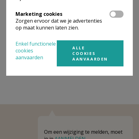
Omgeving
Marketing cookies
Zorgen ervoor dat we je advertenties
op maat kunnen laten zien.
Niet gevonden wat je zocht? Hier vind je
links naar kerken, eventueel van andere
Enkel functionele
organisaties, in de buurt.
ALLE
cookies
COOKIES
aanvaarden
Kerken in of nabij
Munte
AANVAARDEN
Om een wijziging te melden, moet
je je
AANMELDEN