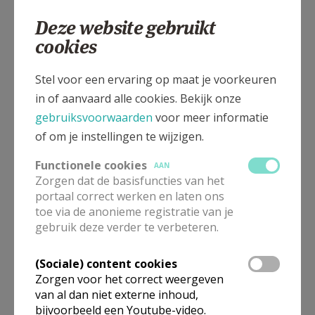
Munteplein
9820
Munte
Deze website gebruikt
cookies
Munteplein, 9820 Munte
Stel voor een ervaring op maat je voorkeuren
in of aanvaard alle cookies. Bekijk onze
gebruiksvoorwaarden
voor meer informatie
of om je instellingen te wijzigen.
Functionele cookies
AAN
Zorgen dat de basisfuncties van het
portaal correct werken en laten ons
toe via de anonieme registratie van je
gebruik deze verder te verbeteren.
(Sociale) content cookies
Zorgen voor het correct weergeven
In deze kerk vinden geen weekendvieringen plaats. Via de
onderstaande lijst kan je het aanbod van kerken in de buurt
van al dan niet externe inhoud,
raadplegen.
bijvoorbeeld een Youtube-video.