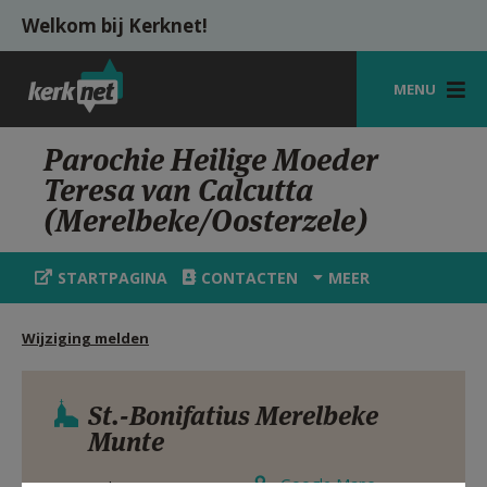
Overslaan en naar de inhoud gaan
Welkom bij Kerknet!
MENU
STARTPAGINA
Parochie Heilige Moeder
Teresa van Calcutta
KERK
(Merelbeke/Oosterzele)
VIERINGEN
STARTPAGINA
CONTACTEN
MEER
SHOP
ZOEKEN
Wijziging melden
HULP
St.-Bonifatius Merelbeke
MIJN PAROCHIE
Munte
AANMELDEN OF REGISTREREN
Google Maps