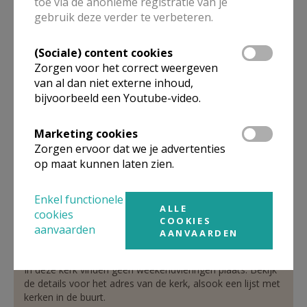
toe via de anonieme registratie van je
gebruik deze verder te verbeteren.
St.-Gengulphus Oosterzele
Verbergen
(Sociale) content cookies
Zorgen voor het correct weergeven
van al dan niet externe inhoud,
Bekijk de details voor de weekendvieringen die doorgaan
bijvoorbeeld een Youtube-video.
in deze kerk, het adres van de kerk, alsook een lijst met
kerken in de buurt.
Marketing cookies
Zorgen ervoor dat we je advertenties
ALLE DETAILS TONEN
op maat kunnen laten zien.
Enkel functionele
St.-Martinus Oosterzele
Verbergen
ALLE
cookies
Balegem
COOKIES
aanvaarden
AANVAARDEN
In deze kerk vinden geen weekendvieringen plaats. Bekijk
de details voor het adres van de kerk, alsook een lijst met
kerken in de buurt.