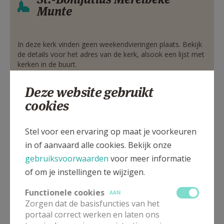
Munte
In deze kerk vinden geen weekendvieringen plaats. Bekijk
de details voor het adres van de kerk, alsook een lijst met
kerken in de buurt.
Deze website gebruikt
ALLE DETAILS TONEN
cookies
St.-Christoffel Oosterzele
Verbergen
Stel voor een ervaring op maat je voorkeuren
Scheldewindeke
in of aanvaard alle cookies. Bekijk onze
gebruiksvoorwaarden
voor meer informatie
of om je instellingen te wijzigen.
In deze kerk vinden geen weekendvieringen plaats. Bekijk
de details voor het adres van de kerk, alsook een lijst met
Functionele cookies
AAN
kerken in de buurt.
Zorgen dat de basisfuncties van het
portaal correct werken en laten ons
ALLE DETAILS TONEN