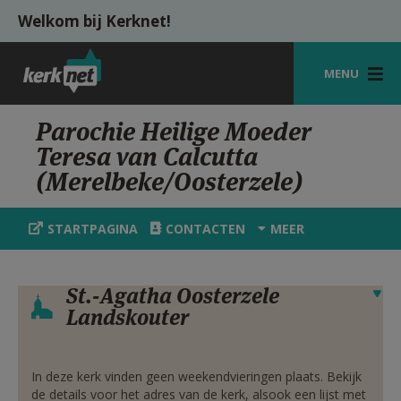
Overslaan en naar de inhoud gaan
Welkom bij Kerknet!
MENU
STARTPAGINA
Parochie Heilige Moeder
Teresa van Calcutta
KERK
(Merelbeke/Oosterzele)
VIERINGEN
STARTPAGINA
CONTACTEN
MEER
SHOP
ZOEKEN
St.-Agatha Oosterzele
Verbergen
HULP
Landskouter
MIJN PAROCHIE
In deze kerk vinden geen weekendvieringen plaats. Bekijk
AANMELDEN OF REGISTREREN
de details voor het adres van de kerk, alsook een lijst met