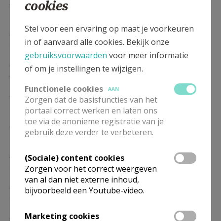
ZA
17.00
Eucharistie
cookies
16/01
Stel voor een ervaring op maat je voorkeuren
ZA
17.00
Eucharistie
in of aanvaard alle cookies. Bekijk onze
23/01
gebruiksvoorwaarden
voor meer informatie
ZA
17.00
Eucharistie
of om je instellingen te wijzigen.
30/01
Functionele cookies
AAN
ZA
17.00
Eucharistie
Zorgen dat de basisfuncties van het
06/02
portaal correct werken en laten ons
toe via de anonieme registratie van je
ZA
17.00
Eucharistie
gebruik deze verder te verbeteren.
13/02
ZA
17.00
Eucharistie
(Sociale) content cookies
20/02
Zorgen voor het correct weergeven
van al dan niet externe inhoud,
ZA
17.00
Eucharistie
bijvoorbeeld een Youtube-video.
27/02
ZA
17.00
Eucharistie
Marketing cookies