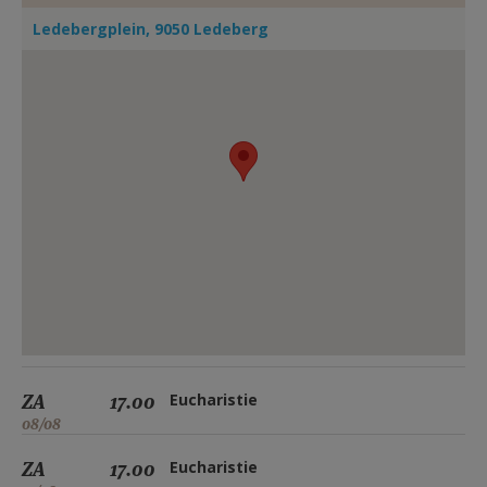
AANMELDEN OF REGISTREREN
Ledebergplein, 9050 Ledeberg
ZA
17.00
Eucharistie
08/08
ZA
17.00
Eucharistie