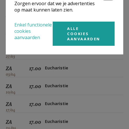
Zorgen ervoor dat we je advertenties
06/03
op maat kunnen laten zien.
ZA
17.00
Eucharistie
13/03
Enkel functionele
ALLE
cookies
ZA
17.00
Eucharistie
COOKIES
aanvaarden
20/03
AANVAARDEN
ZA
17.00
Eucharistie
27/03
ZA
17.00
Eucharistie
03/04
ZA
17.00
Eucharistie
10/04
ZA
17.00
Eucharistie
17/04
ZA
17.00
Eucharistie
24/04