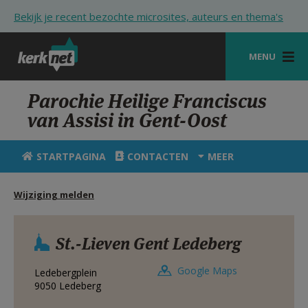
Overslaan en naar de inhoud gaan
Bekijk je recent bezochte microsites, auteurs en thema's
MENU
STARTPAGINA
Parochie Heilige Franciscus
van Assisi in Gent-Oost
KERK
VIERINGEN
STARTPAGINA
CONTACTEN
MEER
SHOP
Wijziging melden
ZOEKEN
HULP
St.-Lieven Gent Ledeberg
STARTPAGINA PORTAAL
Google Maps
Ledebergplein
9050
Ledeberg
MIJN PAROCHIE