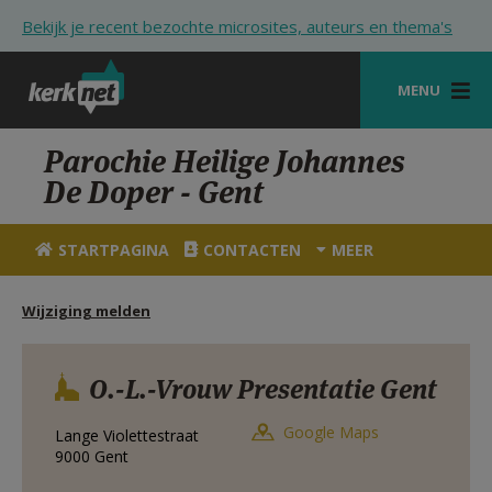
Overslaan en naar de inhoud gaan
Bekijk je recent bezochte microsites, auteurs en thema's
MENU
STARTPAGINA
Parochie Heilige Johannes
De Doper - Gent
KERK
VIERINGEN
STARTPAGINA
CONTACTEN
MEER
SHOP
Wijziging melden
ZOEKEN
HULP
O.-L.-Vrouw Presentatie Gent
STARTPAGINA PORTAAL
Google Maps
Lange Violettestraat
9000
Gent
MIJN PAROCHIE