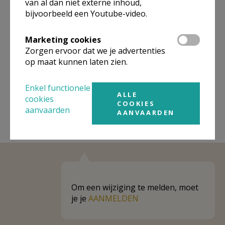
van al dan niet externe inhoud,
bijvoorbeeld een Youtube-video.
Niet gevonden wat je zocht? Hier vind je
links naar kerken, eventueel van andere
Marketing cookies
organisaties, in de buurt.
Zorgen ervoor dat we je advertenties
op maat kunnen laten zien.
Kerken in of nabij
Gent
Enkel functionele
ALLE
cookies
COOKIES
aanvaarden
AANVAARDEN
Om een wijziging te melden, moet
je je
AANMELDEN