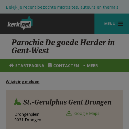
Overslaan en naar de inhoud gaan
Bekijk je recent bezochte microsites, auteurs en thema's
MENU
STARTPAGINA
Parochie De goede Herder in
Gent-West
KERK
VIERINGEN
STARTPAGINA
CONTACTEN
MEER
SHOP
Wijziging melden
ZOEKEN
HULP
St.-Gerulphus Gent Drongen
STARTPAGINA PORTAAL
Google Maps
Drongenplein
9031
Drongen
MIJN PAROCHIE