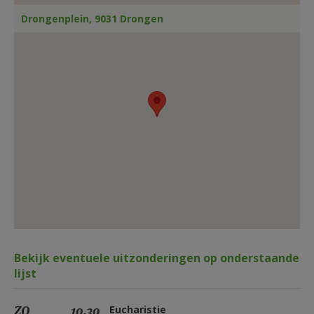
AANMELDEN OF REGISTREREN
Drongenplein, 9031 Drongen
Bekijk eventuele uitzonderingen op onderstaande
lijst
ZO
10.30
Eucharistie