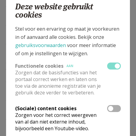
Deze website gebruikt
ZO
10.30
Eucharistie
10/01
cookies
ZO
10.30
Eucharistie
Stel voor een ervaring op maat je voorkeuren
17/01
in of aanvaard alle cookies. Bekijk onze
ZO
10.30
Eucharistie
gebruiksvoorwaarden
voor meer informatie
24/01
of om je instellingen te wijzigen.
ZO
10.30
Eucharistie
Functionele cookies
AAN
31/01
Zorgen dat de basisfuncties van het
portaal correct werken en laten ons
ZO
10.30
Eucharistie
toe via de anonieme registratie van je
07/02
gebruik deze verder te verbeteren.
ZO
10.30
Eucharistie
14/02
(Sociale) content cookies
Zorgen voor het correct weergeven
ZO
10.30
Eucharistie
van al dan niet externe inhoud,
21/02
bijvoorbeeld een Youtube-video.
Eucharistie