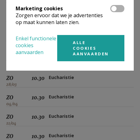
ZO
10.30
28/02
Marketing cookies
Zorgen ervoor dat we je advertenties
ZO
10.30
Eucharistie
op maat kunnen laten zien.
07/03
Enkel functionele
ZO
10.30
Eucharistie
ALLE
cookies
14/03
COOKIES
aanvaarden
AANVAARDEN
ZO
10.30
Eucharistie
21/03
ZO
10.30
Eucharistie
28/03
ZO
10.30
Eucharistie
04/04
ZO
10.30
Eucharistie
11/04
ZO
10.30
Eucharistie