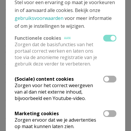
Stel voor een ervaring op maat je voorkeuren
ZO
9.30
Eucharistie
in of aanvaard alle cookies. Bekijk onze
17/01
gebruiksvoorwaarden
voor meer informatie
of om je instellingen te wijzigen.
ZO
9.30
Eucharistie
24/01
Functionele cookies
AAN
ZO
9.30
Eucharistie
Zorgen dat de basisfuncties van het
portaal correct werken en laten ons
31/01
toe via de anonieme registratie van je
ZO
9.30
Eucharistie
gebruik deze verder te verbeteren.
07/02
(Sociale) content cookies
ZO
9.30
Eucharistie
Zorgen voor het correct weergeven
14/02
van al dan niet externe inhoud,
bijvoorbeeld een Youtube-video.
ZO
9.30
Eucharistie
21/02
Marketing cookies
ZO
9.30
Eucharistie
Zorgen ervoor dat we je advertenties
28/02
op maat kunnen laten zien.