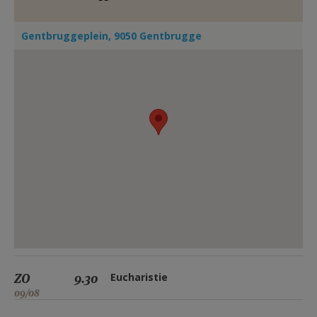
AANMELDEN OF REGISTREREN
Gentbruggeplein, 9050 Gentbrugge
ZO
9.30
Eucharistie
09/08