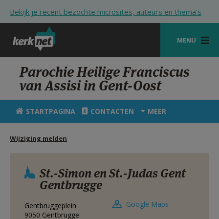
Overslaan en naar de inhoud gaan
Bekijk je recent bezochte microsites, auteurs en thema's
MENU
STARTPAGINA
Parochie Heilige Franciscus
van Assisi in Gent-Oost
KERK
VIERINGEN
STARTPAGINA
CONTACTEN
MEER
SHOP
Wijziging melden
ZOEKEN
HULP
St.-Simon en St.-Judas Gent
Gentbrugge
STARTPAGINA PORTAAL
Google Maps
Gentbruggeplein
MIJN PAROCHIE
9050
Gentbrugge