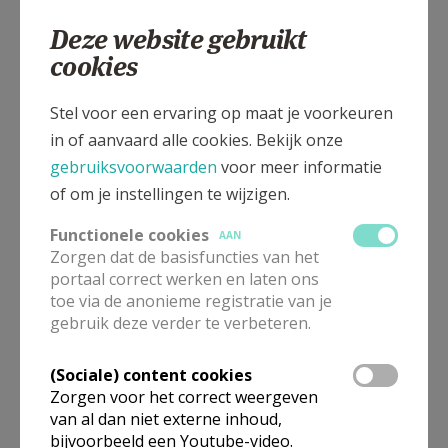
Marktplein
9860
Scheldewindeke
Deze website gebruikt
cookies
Marktplein, 9860 Scheldewindeke
Stel voor een ervaring op maat je voorkeuren
in of aanvaard alle cookies. Bekijk onze
gebruiksvoorwaarden
voor meer informatie
of om je instellingen te wijzigen.
Functionele cookies
AAN
Zorgen dat de basisfuncties van het
portaal correct werken en laten ons
toe via de anonieme registratie van je
gebruik deze verder te verbeteren.
(Sociale) content cookies
Zorgen voor het correct weergeven
In deze kerk vinden geen weekendvieringen plaats. Via de
onderstaande lijst kan je het aanbod van kerken in de buurt
van al dan niet externe inhoud,
raadplegen.
bijvoorbeeld een Youtube-video.