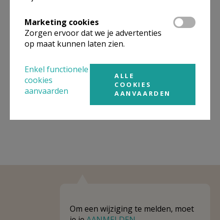
Omgeving
Marketing cookies
Zorgen ervoor dat we je advertenties
op maat kunnen laten zien.
Niet gevonden wat je zocht? Hier vind je
links naar kerken, eventueel van andere
Enkel functionele
organisaties, in de buurt.
ALLE
cookies
COOKIES
aanvaarden
Kerken in of nabij
Scheldewindeke
AANVAARDEN
Om een wijziging te melden, moet
je je
AANMELDEN