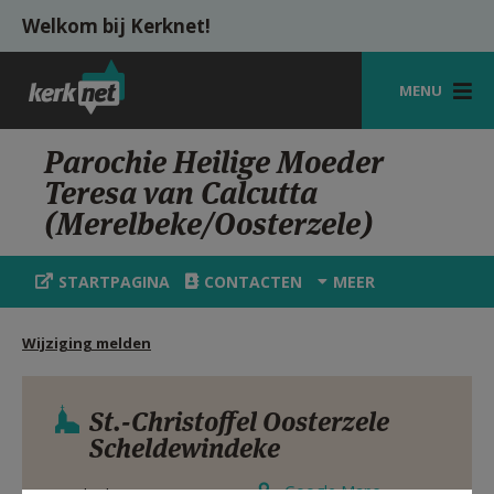
Overslaan en naar de inhoud gaan
Welkom bij Kerknet!
MENU
STARTPAGINA
Parochie Heilige Moeder
Teresa van Calcutta
KERK
(Merelbeke/Oosterzele)
VIERINGEN
STARTPAGINA
CONTACTEN
MEER
SHOP
ZOEKEN
Wijziging melden
HULP
St.-Christoffel Oosterzele
MIJN PAROCHIE
Scheldewindeke
AANMELDEN OF REGISTREREN
Google Maps