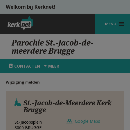
Overslaan en naar de inhoud gaan
Welkom bij Kerknet!
MENU
STARTPAGINA
Parochie St.-Jacob-de-
meerdere Brugge
KERK
VIERINGEN
CONTACTEN
MEER
SHOP
Wijziging melden
ZOEKEN
HULP
St.-Jacob-de-Meerdere Kerk
Brugge
MIJN PAROCHIE
Google Maps
St.-Jacobsplein
AANMELDEN OF REGISTREREN
8000
BRUGGE