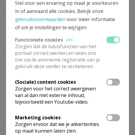
Stel voor een ervaring op maat je voorkeuren
ZA
19.00
Eucharistie
in of aanvaard alle cookies. Bekijk onze
16/01
gebruiksvoorwaarden
voor meer informatie
ZA
19.00
Eucharistie
of om je instellingen te wijzigen.
23/01
Functionele cookies
AAN
ZA
19.00
Eucharistie
Zorgen dat de basisfuncties van het
30/01
portaal correct werken en laten ons
toe via de anonieme registratie van je
ZA
19.00
Eucharistie
gebruik deze verder te verbeteren.
06/02
(Sociale) content cookies
ZA
19.00
Eucharistie
Zorgen voor het correct weergeven
13/02
van al dan niet externe inhoud,
ZA
19.00
Eucharistie
bijvoorbeeld een Youtube-video.
20/02
Marketing cookies
ZA
19.00
Eucharistie
Zorgen ervoor dat we je advertenties
27/02
op maat kunnen laten zien.