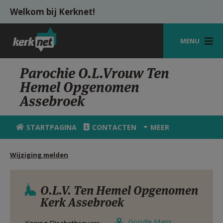
Overslaan en naar de inhoud gaan
Welkom bij Kerknet!
MENU
STARTPAGINA
Parochie O.L.Vrouw Ten
Hemel Opgenomen
KERK
Assebroek
VIERINGEN
STARTPAGINA
CONTACTEN
MEER
SHOP
ZOEKEN
Wijziging melden
HULP
O.L.V. Ten Hemel Opgenomen
MIJN PAROCHIE
Kerk Assebroek
AANMELDEN OF REGISTREREN
Google Maps