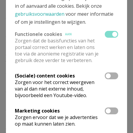
10/01
in of aanvaard alle cookies. Bekijk onze
gebruiksvoorwaarden
voor meer informatie
ZO
11.00
Eucharistie
of om je instellingen te wijzigen.
17/01
Functionele cookies
ZO
11.00
Eucharistie
AAN
Zorgen dat de basisfuncties van het
24/01
portaal correct werken en laten ons
ZO
11.00
Eucharistie
toe via de anonieme registratie van je
31/01
gebruik deze verder te verbeteren.
ZO
11.00
Eucharistie
(Sociale) content cookies
07/02
Zorgen voor het correct weergeven
van al dan niet externe inhoud,
ZO
11.00
Eucharistie
bijvoorbeeld een Youtube-video.
14/02
ZO
11.00
Eucharistie
Marketing cookies
21/02
Zorgen ervoor dat we je advertenties
op maat kunnen laten zien.
ZO
11.00
Eucharistie