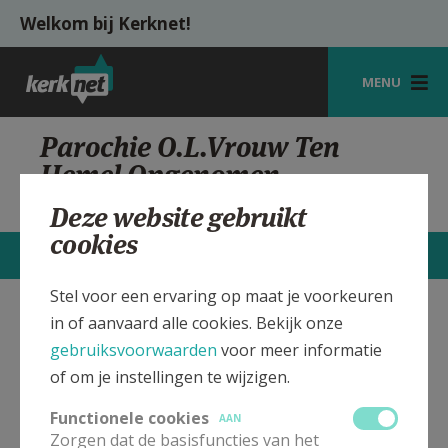
Overslaan en naar de inhoud gaan
Welkom bij Kerknet!
MENU
STARTPAGINA
Parochie O.L.Vrouw Ten
Hemel Opgenomen
KERK
Assebroek
Deze website gebruikt
VIERINGEN
cookies
STARTPAGINA
CONTACTEN
MEER
SHOP
Stel voor een ervaring op maat je voorkeuren
ZOEKEN
in of aanvaard alle cookies. Bekijk onze
O.L.V. Ten Hemel Opgenomen
Verbergen
HULP
gebruiksvoorwaarden
voor meer informatie
Kerk Assebroek
of om je instellingen te wijzigen.
MIJN PAROCHIE
Functionele cookies
AAN
Bekijk de details voor de weekendvieringen die doorgaan
AANMELDEN OF REGISTREREN
Zorgen dat de basisfuncties van het
in deze kerk, het adres van de kerk, alsook een lijst met