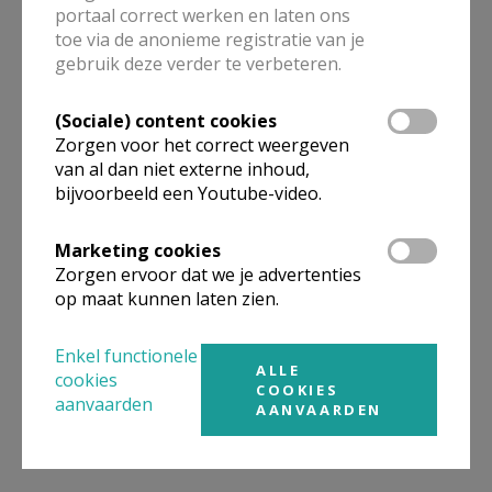
portaal correct werken en laten ons
kerken in de buurt.
toe via de anonieme registratie van je
gebruik deze verder te verbeteren.
ALLE DETAILS TONEN
(Sociale) content cookies
Zorgen voor het correct weergeven
van al dan niet externe inhoud,
Omgeving
bijvoorbeeld een Youtube-video.
Niet gevonden wat je zocht? Hier vind je
Marketing cookies
links naar kerken, eventueel van andere
Zorgen ervoor dat we je advertenties
organisaties, in de buurt.
op maat kunnen laten zien.
Kerken in of nabij
ASSEBROEK
Enkel functionele
ALLE
cookies
COOKIES
aanvaarden
AANVAARDEN