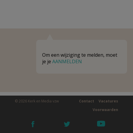
Om een wijziging te melden, moet
je je
AANMELDEN
© 2026 Kerk en Media vzw
Contact
Vacatures
Voorwaarden