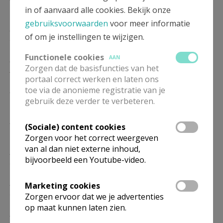
16/01
in of aanvaard alle cookies. Bekijk onze
gebruiksvoorwaarden
voor meer informatie
ZA
17.30
Eucharistie
of om je instellingen te wijzigen.
23/01
Functionele cookies
ZA
17.30
Eucharistie
AAN
Zorgen dat de basisfuncties van het
30/01
portaal correct werken en laten ons
ZA
17.30
Eucharistie
toe via de anonieme registratie van je
06/02
gebruik deze verder te verbeteren.
ZA
17.30
Eucharistie
(Sociale) content cookies
13/02
Zorgen voor het correct weergeven
van al dan niet externe inhoud,
ZA
17.30
Eucharistie
bijvoorbeeld een Youtube-video.
20/02
ZA
17.30
Eucharistie
Marketing cookies
27/02
Zorgen ervoor dat we je advertenties
op maat kunnen laten zien.
ZA
17.30
Eucharistie