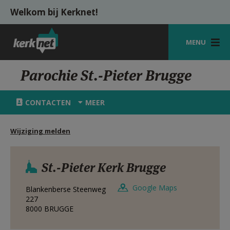
Overslaan en naar de inhoud gaan
Welkom bij Kerknet!
MENU
STARTPAGINA
Parochie St.-Pieter Brugge
KERK
CONTACTEN
MEER
VIERINGEN
Wijziging melden
SHOP
ZOEKEN
St.-Pieter Kerk Brugge
HULP
Google Maps
Blankenberse Steenweg
MIJN PAROCHIE
227
8000
BRUGGE
AANMELDEN OF REGISTREREN