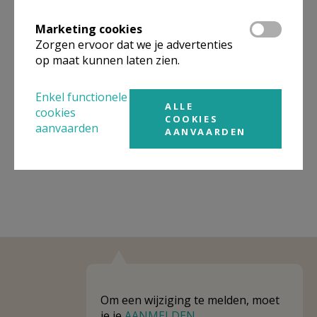
Niet gevonden wat je zocht? Hier vind je links naar de
Marketing cookies
gegevens van andere organisaties op het boven-,
Zorgen ervoor dat we je advertenties
onderliggende of gelijke niveau.
op maat kunnen laten zien.
Behoort tot
Eenheid/federatie PE Sint-Donatianus
Brugge
Enkel functionele
ALLE
cookies
COOKIES
Weergeven
Eenheid/federatie PE Sint-Donatianus
aanvaarden
AANVAARDEN
Brugge
Om een wijziging te melden, moet
je je
AANMELDEN