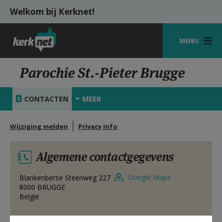
Overslaan en naar de inhoud gaan
Welkom bij Kerknet!
MENU
STARTPAGINA
Parochie St.-Pieter Brugge
KERK
CONTACTEN
MEER
VIERINGEN
Wijziging melden
Privacy info
SHOP
ZOEKEN
Algemene contactgegevens
HULP
Google Maps
Blankenberse Steenweg 227
8000
BRUGGE
MIJN PAROCHIE
België
AANMELDEN OF REGISTREREN