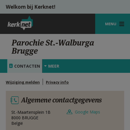
Overslaan en naar de inhoud gaan
Welkom bij Kerknet!
MENU
STARTPAGINA
Parochie St.-Walburga
Brugge
KERK
VIERINGEN
CONTACTEN
MEER
SHOP
Wijziging melden
Privacy info
ZOEKEN
Algemene contactgegevens
HULP
MIJN PAROCHIE
Google Maps
St.-Maartensplein 1B
8000
BRUGGE
België
AANMELDEN OF REGISTREREN