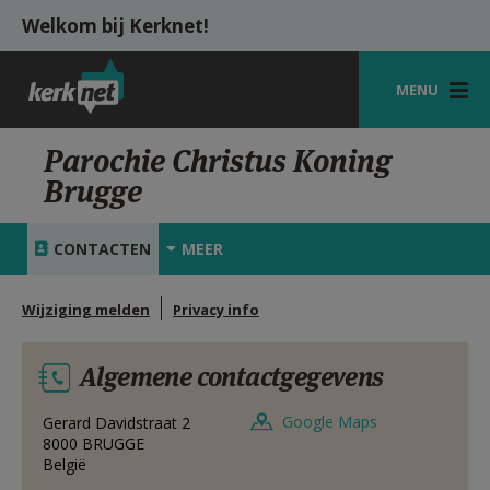
Overslaan en naar de inhoud gaan
Welkom bij Kerknet!
MENU
STARTPAGINA
Parochie Christus Koning
Brugge
KERK
VIERINGEN
CONTACTEN
MEER
SHOP
Wijziging melden
Privacy info
ZOEKEN
Algemene contactgegevens
HULP
MIJN PAROCHIE
Google Maps
Gerard Davidstraat 2
8000
BRUGGE
België
AANMELDEN OF REGISTREREN