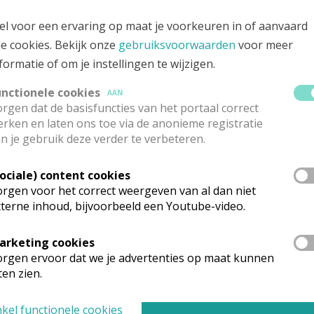
raat 2, 8000 BRUGGE
el voor een ervaring op maat je voorkeuren in of aanvaard
le cookies. Bekijk onze
gebruiksvoorwaarden
voor meer
formatie of om je instellingen te wijzigen.
unctionele cookies
AAN
rgen dat de basisfuncties van het portaal correct
rken en laten ons toe via de anonieme registratie
n je gebruik deze verder te verbeteren.
Sociale) content cookies
rgen voor het correct weergeven van al dan niet
terne inhoud, bijvoorbeeld een Youtube-video.
arketing cookies
rganisatiestructuur
rgen ervoor dat we je advertenties op maat kunnen
ten zien.
onden wat je zocht? Hier vind je links naar de gegevens van andere o
kel functionele cookies