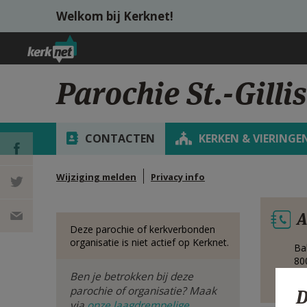
Overslaan en naar de inhoud gaan
Welkom bij Kerknet!
Parochie St.-Gilli
CONTACTEN
KERKEN & VIERINGE
Wijziging melden
Privacy info
DEEL OP
A
FACEBOOK
DEEL OP
Deze parochie of kerkverbonden
organisatie is niet actief op Kerknet.
Ba
TWITTER
DEEL
80
Be
Ben je betrokken bij deze
VIA
parochie of organisatie? Maak
D
via
onze laagdrempelige