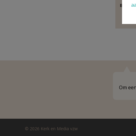
a
Behoor
E
Om een 
© 2026 Kerk en Media vzw