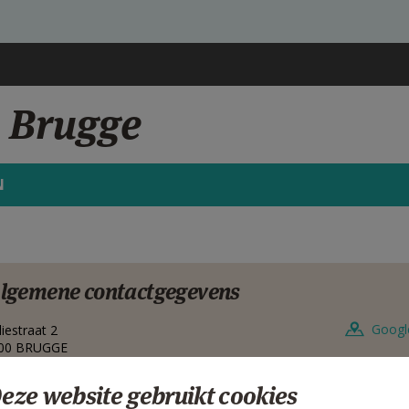
s Brugge
N
lgemene contactgegevens
Googl
liestraat 2
00
BRUGGE
lgië
eze website gebruikt cookies