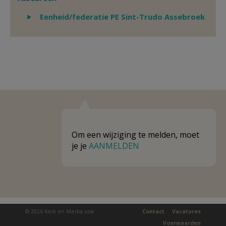
Weergeven
Eenheid/federatie PE Sint-Trudo Assebroek
Om een wijziging te melden, moet
je je
AANMELDEN
© 2026 Kerk en Media vzw
Contact
Vacatures
Voorwaarden