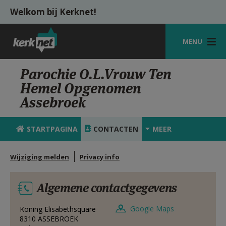
Overslaan en naar de inhoud gaan
Welkom bij Kerknet!
MENU
STARTPAGINA
Parochie O.L.Vrouw Ten
Hemel Opgenomen
KERK
Assebroek
VIERINGEN
STARTPAGINA
CONTACTEN
MEER
SHOP
ZOEKEN
Wijziging melden
Privacy info
HULP
Algemene contactgegevens
MIJN PAROCHIE
Google Maps
Koning Elisabethsquare
AANMELDEN OF REGISTREREN
8310
ASSEBROEK