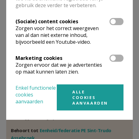
gebruik deze verder te verbeteren.
Pastoor
(Sociale) content cookies
E.H.
Pradip
Smagge
Zorgen voor het correct weergeven
Prins Filiplaan 10 A
van al dan niet externe inhoud,
8310
ASSEBROEK
bijvoorbeeld een Youtube-video.
Stuur een mailtje
Marketing cookies
Google Maps
Zorgen ervoor dat we je advertenties
op maat kunnen laten zien.
Enkel functionele
Organisatiestructuur
ALLE
cookies
COOKIES
aanvaarden
AANVAARDEN
Niet gevonden wat je zocht? Hier vind je links naar de
gegevens van andere organisaties op het boven-,
onderliggende of gelijke niveau.
Behoort tot
Eenheid/federatie PE Sint-Trudo
Assebroek