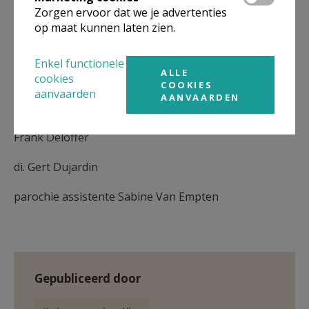
Rik Geladé
Zorgen ervoor dat we je advertenties
Guy Bonneux
op maat kunnen laten zien.
Miet Vandebroeck
René Duchamps
Enkel functionele
ALLE
cookies
Karel Vranken
COOKIES
aanvaarden
AANVAARDEN
Hilda Vanormelingen
Robert Vanderstraeten
Frank Deloffer
di. Gert Dujardin
parochie assistente Sabine Van Empten
Gepubliceerd door