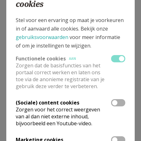
cookies
Arnold Kwanten Voorzitter
Stel voor een ervaring op maat je voorkeuren
Maxime Trippas Secretaris
in of aanvaard alle cookies. Bekijk onze
gebruiksvoorwaarden
voor meer informatie
Rik Geladé Penningmeester
of om je instellingen te wijzigen.
Hugo Marneffe
Functionele cookies
AAN
Romain Liebens
Zorgen dat de basisfuncties van het
portaal correct werken en laten ons
Georges Reenaers
toe via de anonieme registratie van je
gebruik deze verder te verbeteren.
Leden van de federatieraad:
(Sociale) content cookies
Zorgen voor het correct weergeven
E.H. Luc Michiels
van al dan niet externe inhoud,
bijvoorbeeld een Youtube-video.
Luc Maris
Bruno Paesmans
Marketing cookies