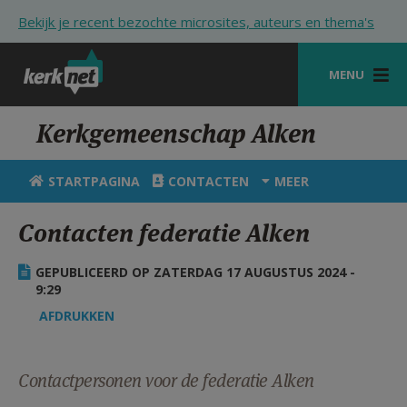
Overslaan en naar de inhoud gaan
Bekijk je recent bezochte microsites, auteurs en thema's
MENU
STARTPAGINA
Kerkgemeenschap Alken
KERK
STARTPAGINA
CONTACTEN
MEER
VIERINGEN
Contacten federatie Alken
SHOP
GEPUBLICEERD OP ZATERDAG 17 AUGUSTUS 2024 -
ZOEKEN
9:29
HULP
AFDRUKKEN
STARTPAGINA PORTAAL
Contactpersonen voor de federatie Alken
MIJN PAROCHIE