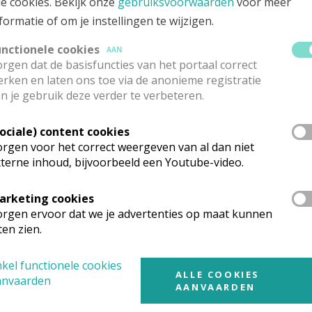
N HUWELIJKSAANVRAAG
le cookies. Bekijk onze
gebruiksvoorwaarden
voor meer
formatie of om je instellingen te wijzigen.
unctionele cookies
AAN
rgen dat de basisfuncties van het portaal correct
erk waarin jullie willen trouwen. Best ongeveer 6 maanden vo
rken en laten ons toe via de anonieme registratie
ngen of van het meisje.
n je gebruik deze verder te verbeteren.
 andere kerk trouwen, dan krijgen jullie daarvoor de toeste
Sociale) content cookies
rgen voor het correct weergeven van al dan niet
ijken ingezegend door onze priesters of diakens. Hebben ju
terne inhoud, bijvoorbeeld een Youtube-video.
band, kan ook afgesproken worden dat deze (mee) voorgaat i
arketing cookies
rgen ervoor dat we je advertenties op maat kunnen
ten zien.
kel functionele cookies
ALLE COOKIES
 ontvang je van hem een antwoord met de contactgegevens v
anvaarden
AANVAARDEN
n.