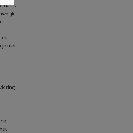
 dat is
uwelijk
en
k de
je niet
viering
enk
 het