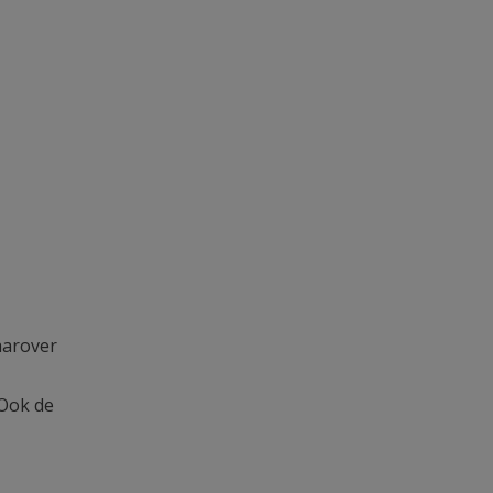
aarover
 Ook de