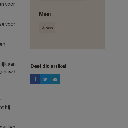
en voor
Meer
ze voor
Artikel
sen
ijk aan
Deel dit artikel
 gehuwd
e
t bij
 willen