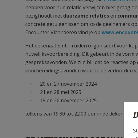
hebben voor hun relatie verwijzen hier graag ook
bezighoudt met
duurzame relaties
en
commun
concrete getuigenissen om zo de deelnemers op w
Encounter Vlaanderen vind je op
www.encounte
Het dekenaat Sint-Truiden organiseert voor kopp
huwelijksvoorbereiding. Dit gebeurt in de vorm
gespreksavonden. We zijn blij dat de reacties op
voorbereidingsavonden waarop de verloofden ve
20 en 27 november 2024
21 en 28 mei 2025
19 en 26 november 2025
D
telkens van 19.30 tot 22.00 uur in de dekenij (Pl
St