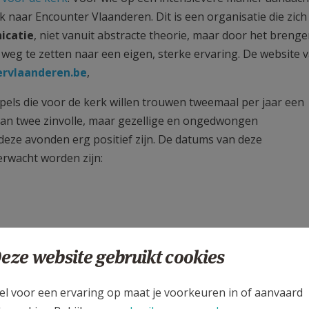
 naar Encounter Vlaanderen. Dit is een organisatie die zich
icatie
, niet vanuit abstracte theorie, maar door het breng
eg te zetten naar een eigen, sterke ervaring. De website 
rvlaanderen.be
,
els die voor de kerk willen trouwen tweemaal per jaar een
 van twee zinvolle, maar gezellige en ongedwongen
 deze avonden erg positief zijn. De datums van deze
rwacht worden zijn:
eze website gebruikt cookies
ankstraat 16 Sint-Truiden).
el voor een ervaring op maat je voorkeuren in of aanvaard