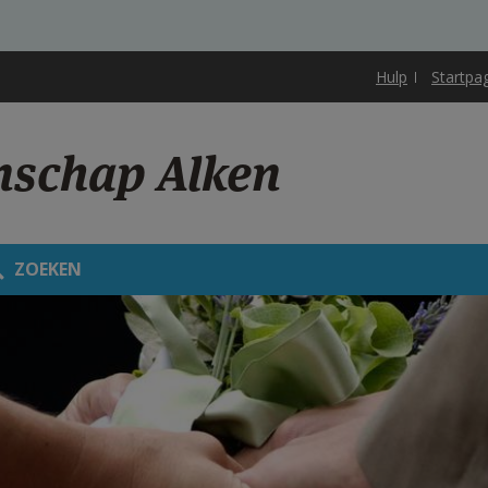
Hulp
Startpa
schap Alken
ZOEKEN