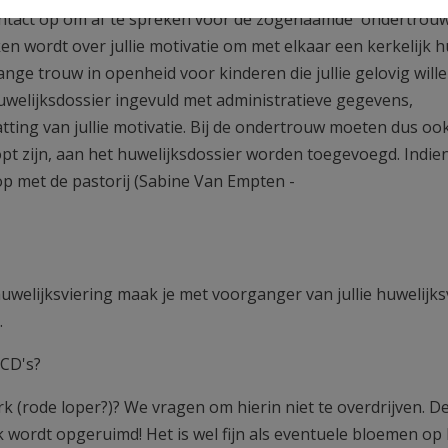
ntact op om af te spreken voor de zogenaamde 'ondertrouw':
wordt over jullie motivatie om met elkaar een kerkelijk h
slange trouw in openheid voor kinderen die jullie gelovig will
uwelijksdossier ingevuld met administratieve gegevens,
ting van jullie motivatie. Bij de ondertrouw moeten dus oo
t zijn, aan het huwelijksdossier worden toegevoegd. Indien 
op met de pastorij (Sabine Van Empten -
uwelijksviering maak je met voorganger van jullie huwelijks
.
 CD's?
k (rode loper?)? We vragen om hierin niet te overdrijven. D
 wordt opgeruimd! Het is wel fijn als eventuele bloemen op