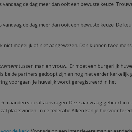
, is vandaag de dag meer dan ooit een bewuste keuze. Trouw
 is vandaag de dag meer dan ooit een bewuste keuze. De keu
ijk niet mogelijk of niet aangewezen. Dan kunnen twee men
crament
tussen man en vrouw. Er moet een burgerlijk huwel
s beide partners gedoopt zijn en nog niet eerder kerkelijk
ring voorgaan. Je huwelijk wordt geregistreerd in het
s 6 maanden vooraf aanvragen. Deze aanvraag gebeurt in d
al plaatsvinden. In de federatie Alken kan je hiervoor terech
n voor de kerk
. Voor wie op een intensievere manier aandacht