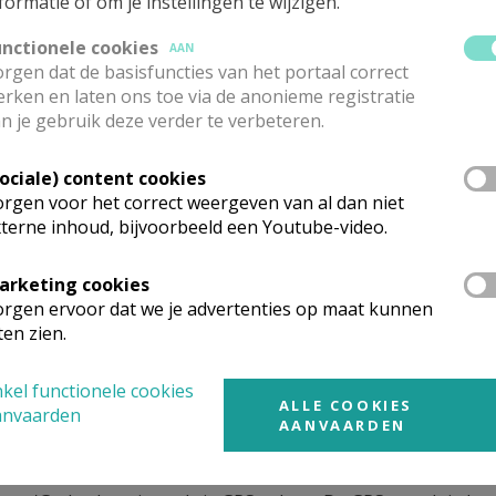
formatie of om je instellingen te wijzigen.
unctionele cookies
dit allemaal dankzij de grenzeloze inzet van de catechisten.
AAN
rgen dat de basisfuncties van het portaal correct
rken en laten ons toe via de anonieme registratie
n je gebruik deze verder te verbeteren.
Sociale) content cookies
rgen voor het correct weergeven van al dan niet
terne inhoud, bijvoorbeeld een Youtube-video.
en begonnen in Zoerle 13 vormelingen aan hun catecheseavo
arketing cookies
ingen op uitstap naar de kathedraal van Antwerpen, maar z
rgen ervoor dat we je advertenties op maat kunnen
 olie, vuur, water, handen, je naam en het kruis.
ten zien.
elingen van Westerlo. Zoals je ziet, we hebben niet stilge
kel functionele cookies
ALLE COOKIES
anvaarden
e kers op de taart', de vormselviering. Iedereen zette zijn 
AANVAARDEN
n te maken.