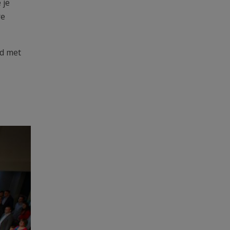
 je
re
d met