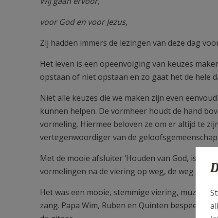
Wij gaan ervoor,
voor God en voor Jezus
,
Zij hadden immers de lezingen van deze dag voo
Het leven is een opeenvolging van keuzes maken, 
opstaan of niet opstaan en zo gaat het de hele 
Niet alle keuzes die we maken zijn even eenvoudi
kunnen helpen. De vormheer houdt de hand bove
vormeling. Hiermee beloven ze om er altijd te zij
vertegenwoordiger van de geloofsgemeenschap, di
Met de mooie afsluiter ‘Houden van God, is hou
D
vormelingen na de viering op weg, de weg van Je
Het was een mooie, stemmige viering, muzikaal o
St
zang. Papa Wim, Ruben en Quinten bespeelden d
al