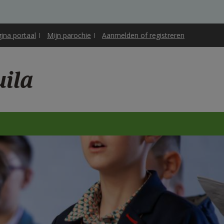
gina portaal
Mijn parochie
Aanmelden of registreren
uila