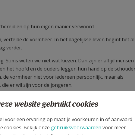
rbereid en op hun eigen manier verwoord.
vertelde de vormheer. In het dagelijkse leven begint het al 
dag verder.
g. Soms weten we niet wat kiezen. Dan zijn er altijd mensen 
n het hoofd en de ouders leggen hun hand op de schouder
n, de vormheer niet voor iedereen persoonlijk, maar als
e er wil zijn voor de jongeren.
den van mensen’ nog nazinderend in het hoofd konden de
eze website gebruikt cookies
zus, nu gesterkt met de Geest.
ndersteund door Bert op de gitaar en Els had de leiding va
el voor een ervaring op maat je voorkeuren in of aanvaard
e hoorn en Fleurtje, Marieke en Ruben brachten een numm
le cookies. Bekijk onze
gebruiksvoorwaarden
voor meer