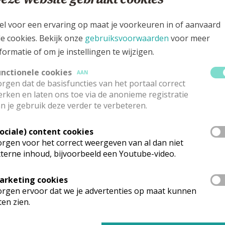
st 31a, 9080 Lochristi
el voor een ervaring op maat je voorkeuren in of aanvaard
le cookies. Bekijk onze
gebruiksvoorwaarden
voor meer
formatie of om je instellingen te wijzigen.
unctionele cookies
AAN
rgen dat de basisfuncties van het portaal correct
rken en laten ons toe via de anonieme registratie
n je gebruik deze verder te verbeteren.
Sociale) content cookies
rgen voor het correct weergeven van al dan niet
terne inhoud, bijvoorbeeld een Youtube-video.
arketing cookies
rganisatiestructuur
rgen ervoor dat we je advertenties op maat kunnen
ten zien.
onden wat je zocht? Hier vind je links naar de gegevens van andere o