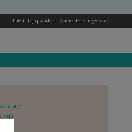
Hulp
Mijn parochie
Aanmelden of registreren
een mailtje
e Maps