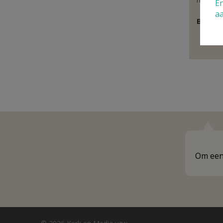
En
a
Behoor
P
Om een 