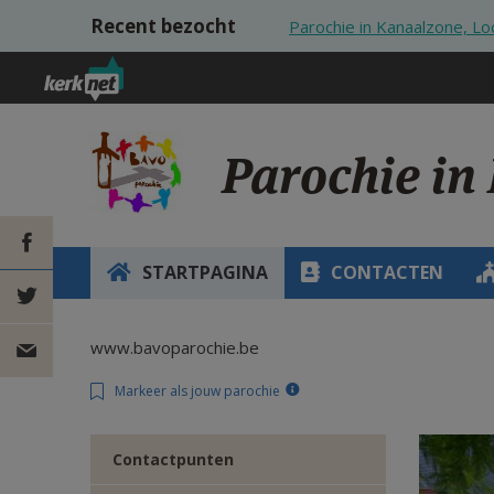
Overslaan en naar de inhoud gaan
Recent bezocht
Parochie in Kanaalzone, Lo
Parochie in
STARTPAGINA
CONTACTEN
DEEL OP
www.bavoparochie.be
FACEBOOK
DEEL OP
Markeer als jouw parochie
TWITTER
DEEL
Contactpunten
VIA