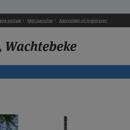
gina portaal
Mijn parochie
Aanmelden of registreren
i, Wachtebeke