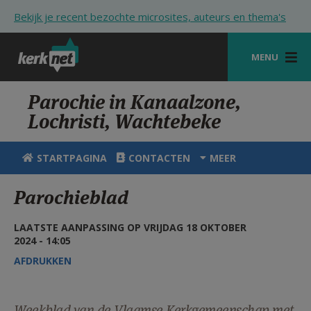
Overslaan en naar de inhoud gaan
Bekijk je recent bezochte microsites, auteurs en thema's
MENU
STARTPAGINA
Parochie in Kanaalzone,
Lochristi, Wachtebeke
KERK
VIERINGEN
STARTPAGINA
CONTACTEN
MEER
SHOP
Parochieblad
ZOEKEN
LAATSTE AANPASSING OP VRIJDAG 18 OKTOBER
HULP
2024 - 14:05
AFDRUKKEN
STARTPAGINA PORTAAL
MIJN PAROCHIE
Weekblad van de Vlaamse Kerkgemeenschap met