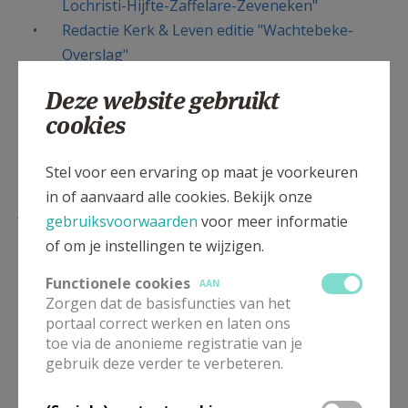
Lochristi-Hijfte-Zaffelare-Zeveneken"
Redactie Kerk & Leven editie "Wachtebeke-
Overslag"
Redactie Kerk & Leven editie "Kanaalzone"
Deze website gebruikt
(nieuws voor Oostakker, Mendonk, Desteldonk,
cookies
Sint-Kruis-Winkel): mailen
naar
o
ostakkerdorp@gmail.com
of
Stel voor een ervaring op maat je voorkeuren
binnenbrengen op het
parochiesecretariaat
.
in of aanvaard alle cookies. Bekijk onze
Parochieblad niet goed
gebruiksvoorwaarden
voor meer informatie
ontvangen?
of om je instellingen te wijzigen.
vul het
meldingsformulier
in op de website van
Functionele cookies
AAN
Zorgen dat de basisfuncties van het
Kerk & leven
portaal correct werken en laten ons
Geestig
toe via de anonieme registratie van je
gebruik deze verder te verbeteren.
kerknieuws.JPG