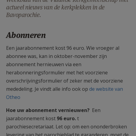
AANMELDEN OF REGISTREREN
actueel nieuws van de kerkplekken in de
Bavoparochie.
Abonneren
Een jaarabonnement kost 96 euro. Wie vroeger al
abonnee was, kan in oktober-november zijn
abonnement hernieuwen via een
herabonneringsformulier met het voorziene
overschrijvingsformulier of zeker met de voorziene
mededeling. Je vindt alle info ook op
de website van
Otheo
Hoe uw abonnement vernieuwen?
Een
jaarabonnement kost
96
euro
.
t
parochiesecretariaat. Let op: om een ononderbroken
levering van het parochieblad te garanderen, moet de