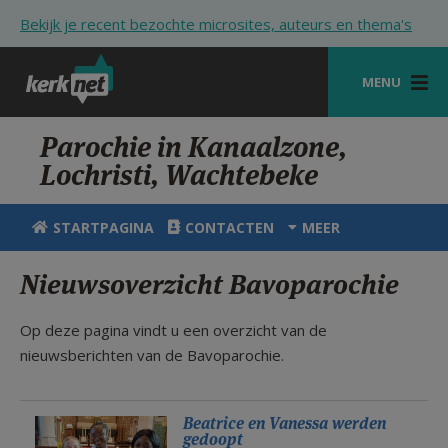
Overslaan en naar de inhoud gaan
Bekijk je recent bezochte microsites, auteurs en thema's
MENU
STARTPAGINA
Parochie in Kanaalzone,
Lochristi, Wachtebeke
KERK
VIERINGEN
STARTPAGINA
CONTACTEN
MEER
SHOP
Nieuwsoverzicht Bavoparochie
ZOEKEN
Op deze pagina vindt u een overzicht van de
HULP
nieuwsberichten van de Bavoparochie.
STARTPAGINA PORTAAL
Beatrice en Vanessa werden
MIJN PAROCHIE
gedoopt