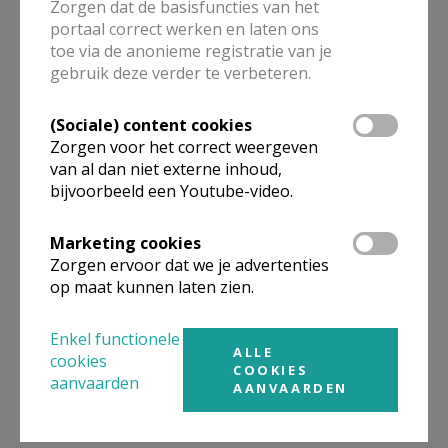
Zorgen dat de basisfuncties van het
vieringen van de Goede Week en Pasen.
portaal correct werken en laten ons
Maar wat betekenen ze?
toe via de anonieme registratie van je
gebruik deze verder te verbeteren.
Lees meer
Ecokerk zaait hoop
(Sociale) content cookies
Zorgen voor het correct weergeven
Ecokerk is een deelwerking van de
van al dan niet externe inhoud,
Katholieke Kerk, begaan met zorg voor
bijvoorbeeld een Youtube-video.
de Schepping. In de Bavoparochie is er
een Ecokerk Werkgroep.
Marketing cookies
Zorgen ervoor dat we je advertenties
Lees meer
op maat kunnen laten zien.
Café Cathriene in de kerk van
Wachtebeke
Enkel functionele
ALLE
cookies
COOKIES
aanvaarden
AANVAARDEN
Lees meer