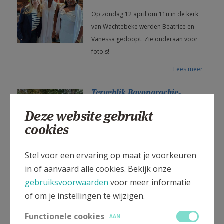
AANMELDEN OF REGISTREREN
Op zondag 12 april om 11u in de kerk
van Wachtebeke werden Beatrice en
Vanessa gedoopt. Zie onderaan voor
foto's!
Lees meer
Terugblik Bavoparochie-
vieringen
Deze website gebruikt
Bavovieringen: 5 oktober en 30
cookies
november... We genieten nog na!
Stel voor een ervaring op maat je voorkeuren
Lees meer
in of aanvaard alle cookies. Bekijk onze
Goede Week en Pasen 2026 in
gebruiksvoorwaarden
voor meer informatie
de Bavoparochie
of om je instellingen te wijzigen.
Veertig dagen lang kijken we uit naar
Functionele cookies
Pasen. We nodigen u uit naar de
AAN