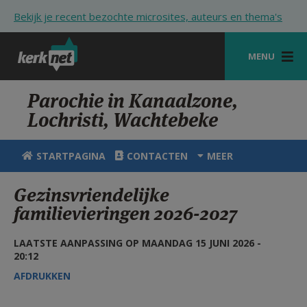
Overslaan en naar de inhoud gaan
Bekijk je recent bezochte microsites, auteurs en thema's
MENU
STARTPAGINA
Parochie in Kanaalzone,
Lochristi, Wachtebeke
KERK
VIERINGEN
STARTPAGINA
CONTACTEN
MEER
SHOP
Gezinsvriendelijke
familievieringen 2026-2027
ZOEKEN
HULP
LAATSTE AANPASSING OP MAANDAG 15 JUNI 2026 -
20:12
STARTPAGINA PORTAAL
AFDRUKKEN
MIJN PAROCHIE