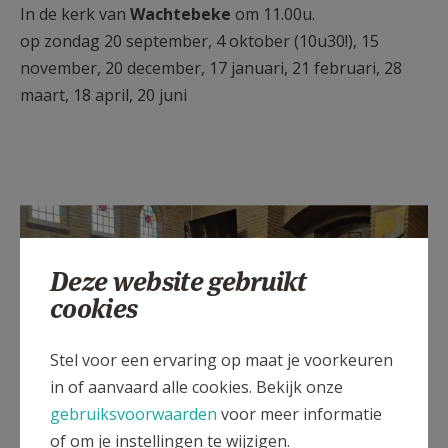
In de kerk van
Wachtebeke
om 11.00u.
op zondag 20 september, 4 oktober (10u30!), 15
november, 20 december, 17 januari, 21 februari, 28
maart, 18 april, 20 juni
Deze website gebruikt
cookies
Stel voor een ervaring op maat je voorkeuren
in of aanvaard alle cookies. Bekijk onze
gebruiksvoorwaarden
voor meer informatie
of om je instellingen te wijzigen.