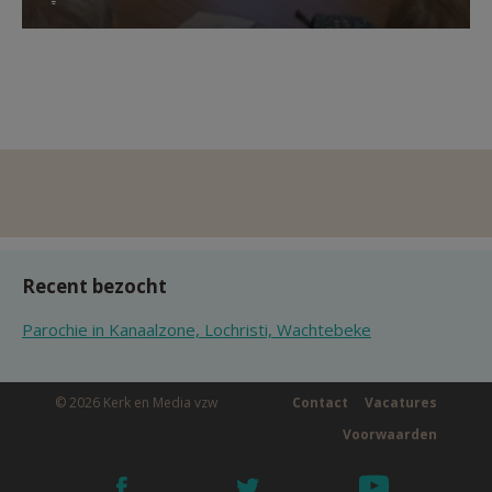
Recent bezocht
Parochie in Kanaalzone, Lochristi, Wachtebeke
© 2026 Kerk en Media vzw
Contact
Vacatures
Voorwaarden