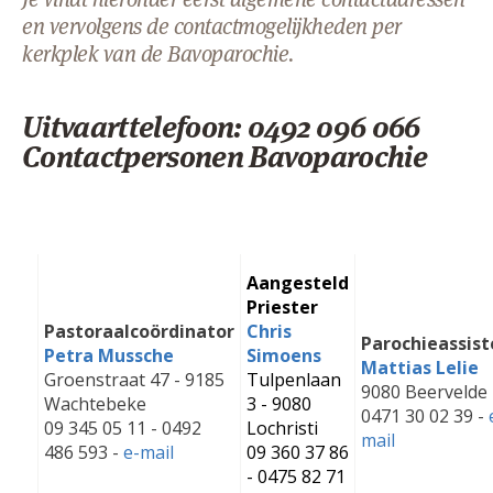
AANMELDEN OF REGISTREREN
en vervolgens de contactmogelijkheden per
kerkplek van de Bavoparochie.
Uitvaarttelefoon:
0492 096 066
Contactpersonen Bavoparochie
Aangesteld
Priester
Pastoraalcoördinator
Chris
Parochieassist
Petra Mussche
Simoens
Mattias Lelie
Groenstraat 47 - 9185
Tulpenlaan
9080 Beervelde
Wachtebeke
3 - 9080
0471 30 02 39 -
09 345 05 11 - 0492
Lochristi
mail
486 593 -
e-mail
09 360 37 86
- 0475 82 71