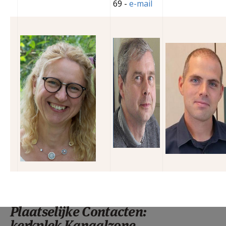
69 -
e-mail
Petra Mussche
Chris Simoens
Mattias_g
Plaatselijke Contacten:
kerkplek Kanaalzone