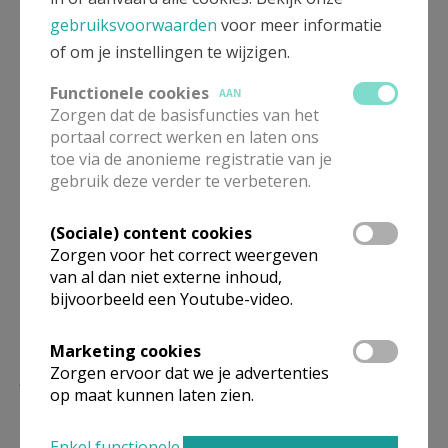
gebruiksvoorwaarden
voor meer informatie
of om je instellingen te wijzigen.
Websitebeheer
Functionele cookies
AAN
Petra Mussche -
e-mail
Zorgen dat de basisfuncties van het
Conny Van Achte -
e-mail
portaal correct werken en laten ons
Gisèle Reynvoet -
e-mail
toe via de anonieme registratie van je
gebruik deze verder te verbeteren.
Hoe kan je jouw nieuws
op onze website (en/of
parochieblad) publiceren
?
(Sociale) content cookies
Zorgen voor het correct weergeven
van al dan niet externe inhoud,
bijvoorbeeld een Youtube-video.
Marketing cookies
Lees meer
Zorgen ervoor dat we je advertenties
op maat kunnen laten zien.
Enkel functionele