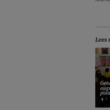
Lees
Gebe
augu
poli