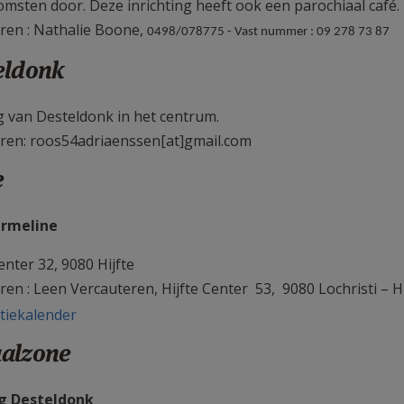
omsten door. Deze inrichting heeft ook een parochiaal café.
ren : Nathalie Boone,
0498/078775 -
Vast nummer : 09 278 73 87
eldonk
g van Desteldonk in het centrum.
ren: roos54adriaenssen[at]gmail.com
e
ermeline
enter 32, 9080 Hijfte
ren : Leen Vercauteren, Hijfte Center 53, 9080 Lochristi – H
tiekalender
alzone
ng Desteldonk