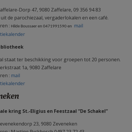
affelare-Dorp 47, 9080 Zaffelare, 09 356 94 83
 uit de parochiezaal, vergaderlokalen en een café.
ren :
mail
Hilde Boussaer en 0471991590 en
tiekalender
ibliotheek
aal staat ter beschikking voor groepen tot 20 personen.
erkstraat 1a, 9080 Zaffelare
ren :
mail
tiekalender
neken
ale kring St.-Eligius en Feestzaal “De Schakel”
Zevenekendorp 23, 9080 Zeveneken
ren : Martine Ryckbosch 0497 23 72 43