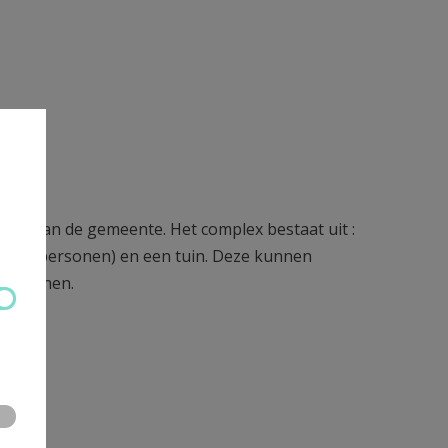
anden van de gemeente. Het complex bestaat uit :
(tot 25 personen) en een tuin. Deze kunnen
-personen.
te