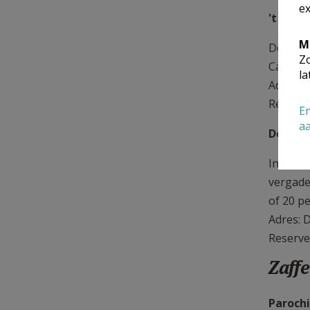
ex
't Krin
M
De paro
Zo
Cathari
la
Adres: 
Reserve
En
a
De Vier
In dit 
vergade
of 20 p
Adres: 
Reserve
Zaffe
Parochi