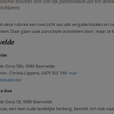
rochie beschikt over een rijk patrimonium dat ten diens
rochianen.
t in deze rubriek een overzicht van alle vergaderlokalen en
kken. Daar gaan vaak parochiale activiteiten door, maar ze
velde
elde
de-Dorp 58b, 9080 Beervelde
ren : Christa Lippens, 0479 355 199-
mail
tiekalender
te Koe
de-Dorp 58, 9080 Beervelde
ouw, een heel oude landelijke herberg, bevindt zich vlak na