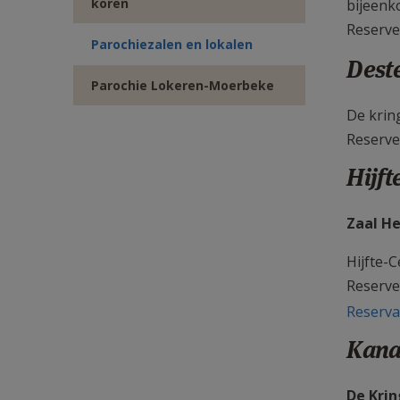
koren
bijeenk
Reserve
Parochiezalen en lokalen
Dest
Parochie Lokeren-Moerbeke
De krin
Reserve
Hijft
Zaal H
Hijfte-C
Reserve
Reserva
Kana
De Kri