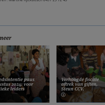
 meer
dsintentie paus
Verhoogde fiscale
stus 2024: voor
aftrek van giften.
tieke leiders
Steun CCV.