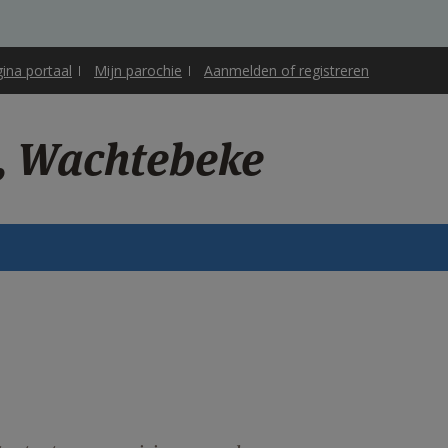
gina portaal
Mijn parochie
Aanmelden of registreren
i, Wachtebeke