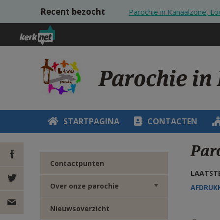
Overslaan en naar de inhoud gaan
Recent bezocht
Parochie in Kanaalzone, Lo
Parochie in
STARTPAGINA
CONTACTEN
Par
Contactpunten
LAATSTE
DEEL OP
Over onze parochie
AFDRUK
FACEBOOK
DEEL OP
Nieuwsoverzicht