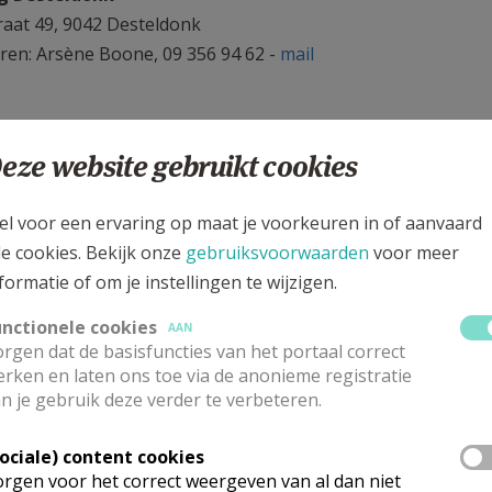
raat 49, 9042 Desteldonk
ren: Arsène Boone, 09 356 94 62 -
mail
slag
eze website gebruikt cookies
is Snoopy - De zwarte ruiter
el voor een ervaring op maat je voorkeuren in of aanvaard
urthuis" is eigenlijk de vroegere parochiezaal en is nu in h
le cookies. Bekijk onze
gebruiksvoorwaarden
voor meer
é, een zaal (tot 120 personen), een keuken met kleine zaal 
formatie of om je instellingen te wijzigen.
of gedeeltelijk gehuurd worden door verenigingen en privé
unctionele cookies
AAN
Schoolstraat 3, 9185 Wachtebeke
rgen dat de basisfuncties van het portaal correct
rken en laten ons toe via de anonieme registratie
ebruikstarieven en overzicht beschikbaarheid:
website
n je gebruik deze verder te verbeteren.
ren bij Cultuurhuis Wachtebeke, 09 337 77 38;
mail
-
websi
Sociale) content cookies
tebeke
rgen voor het correct weergeven van al dan niet