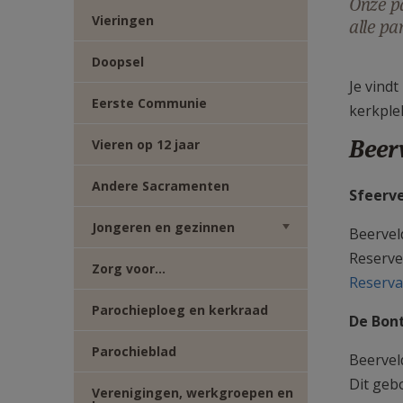
Onze pa
TWITTER
DEEL
Vieringen
alle pa
VIA
Doopsel
Je vind
Eerste Communie
E-
kerkple
Beer
Vieren op 12 jaar
MAIL
Andere Sacramenten
Sfeerv
Jongeren en gezinnen
Beervel
Reserve
Zorg voor...
Reserva
Parochieploeg en kerkraad
De Bon
Parochieblad
Beervel
Dit geb
Verenigingen, werkgroepen en