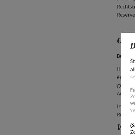
Rechtst
Reserve
Over
D
Buurthu
St
Het "bu
al
een caf
in
geheel 
F
Adres: 
Zo
we
Info, g
va
Reserve
(
Wach
Zo