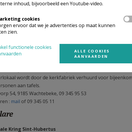
terne inhoud, bijvoorbeeld een Youtube-video.
genhof
arketing cookies
chiale kring van Wachtebeke bestaat uit
rgen ervoor dat we je advertenties op maat kunnen
nazaal: een feestzaal tot 200 personen; Hubertuszaal: tot 50
ten zien.
Kerkstraat 10, 9185 Wachtebeke
ren bij Cultuurhuis Wachtebeke, 09 337 77 38;
mail
-
websi
kel functionele cookies
ALLE COOKIES
anvaarden
AANVAARDEN
schaar
historisch pand bevindt zich het parochiesecretariaat, Oxfam
rlokaal wordt door de kerkfabriek verhuurd voor bijeenkom
ersonen aan tafels.
Dorp 54, 9185 Wachtebeke, 09 345 95 53
ren :
mail
of 09 345 05 11
lare
ale Kring Sint-Hubertus