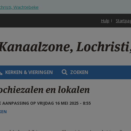
christi, Wachtebeke
Hulp
Startpa
 Kanaalzone, Lochrist
KERKEN & VIERINGEN
ZOEKEN
ochiezalen en lokalen
 AANPASSING OP VRIJDAG 16 MEI 2025 - 8:55
KEN