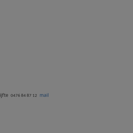
ijfte
mail
0476 84 87 12