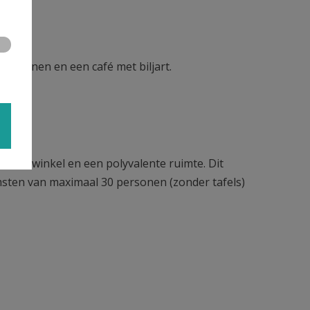
 personen en een café met biljart.
te
 Wereldwinkel en een polyvalente ruimte. Dit
sten van maximaal 30 personen (zonder tafels)