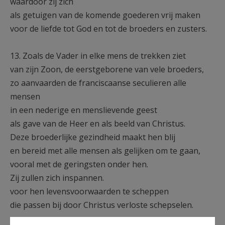
waardoor zij zich
als getuigen van de komende goederen vrij maken
voor de liefde tot God en tot de broeders en zusters.
13. Zoals de Vader in elke mens de trekken ziet
van zijn Zoon, de eerstgeborene van vele broeders,
zo aanvaarden de franciscaanse seculieren alle
mensen
in een nederige en menslievende geest
als gave van de Heer en als beeld van Christus.
Deze broederlijke gezindheid maakt hen blij
en bereid met alle mensen als gelijken om te gaan,
vooral met de geringsten onder hen.
Zij zullen zich inspannen.
voor hen levensvoorwaarden te scheppen
die passen bij door Christus verloste schepselen.