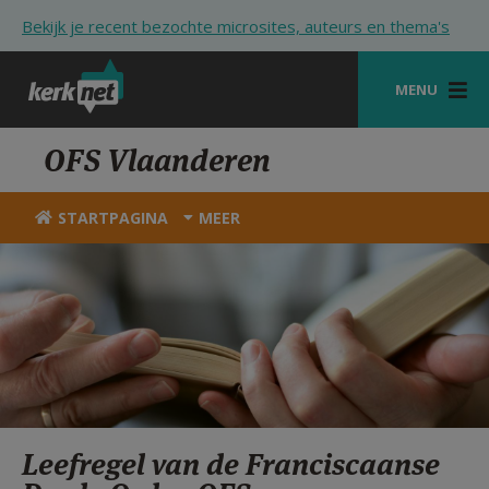
Overslaan en naar de inhoud gaan
Bekijk je recent bezochte microsites, auteurs en thema's
MENU
STARTPAGINA
OFS Vlaanderen
KERK
STARTPAGINA
MEER
VIERINGEN
SHOP
ZOEKEN
HULP
STARTPAGINA PORTAAL
Leefregel van de Franciscaanse
MIJN PAROCHIE