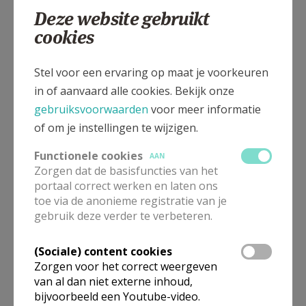
Deze website gebruikt
14. Zij zijn geroepen om
cookies
tezamen met alle mensen van goede wil
een meer broederlijke en evangelische wereld
Stel voor een ervaring op maat je voorkeuren
op te bouwen
in of aanvaard alle cookies. Bekijk onze
om het rijk van God te verwerkelijken.
gebruiksvoorwaarden
voor meer informatie
En dit in het bewustzijn dat ieder
of om je instellingen te wijzigen.
die Christus, de volmaakte mens, volgt
er zelf ook meer mens door wordt.
Functionele cookies
AAN
Zo geven zij een juiste vorm
Zorgen dat de basisfuncties van het
portaal correct werken en laten ons
aan hun eigen verantwoordelijkheid
toe via de anonieme registratie van je
in een christelijke geest van dienstbaarheid.
gebruik deze verder te verbeteren.
15. Door het getuigenis van hun menselijk leven
(Sociale) content cookies
en door moedige initiatieven
Zorgen voor het correct weergeven
- persoonlijk of gemeenschappelijk -
van al dan niet externe inhoud,
bijvoorbeeld een Youtube-video.
doen zij mee aan het bevorderen van de