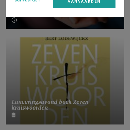
AANVAARDEN
Beroepsvereniging Zorgpastores
Lanceringsavond boek Zeven
kruiswoorden