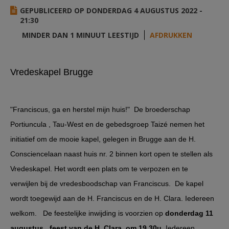
AANMELDEN OF REGISTREREN
GEPUBLICEERD OP DONDERDAG 4 AUGUSTUS 2022 -
21:30
MINDER DAN 1 MINUUT LEESTIJD
AFDRUKKEN
Vredeskapel Brugge
"Franciscus, ga en herstel mijn huis!" De broederschap
Portiuncula , Tau-West en de gebedsgroep Taizé nemen het
initiatief om de mooie kapel, gelegen in Brugge aan de H.
Consciencelaan naast huis nr. 2 binnen kort open te stellen als
Vredeskapel. Het wordt een plats om te verpozen en te
verwijlen bij de vredesboodschap van Franciscus. De kapel
wordt toegewijd aan de H. Franciscus en de H. Clara.
Iedereen
welkom. De feestelijke inwijding is voorzien op
donderdag 11
augustus , feest van de H. Clara, om 19.30u.
Iedereen