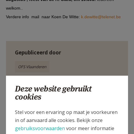
welkom..
Verdere info mail naar Koen De Witte:
k.dewitte@telenet.be
Gepubliceerd door
OFS Vlaanderen
Meer
Deze website gebruikt
cookies
Artikel
Stel voor een ervaring op maat je voorkeuren
in of aanvaard alle cookies. Bekijk onze
gebruiksvoorwaarden
voor meer informatie