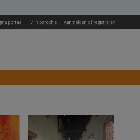
gina portaal
Mijn parochie
Aanmelden of registreren