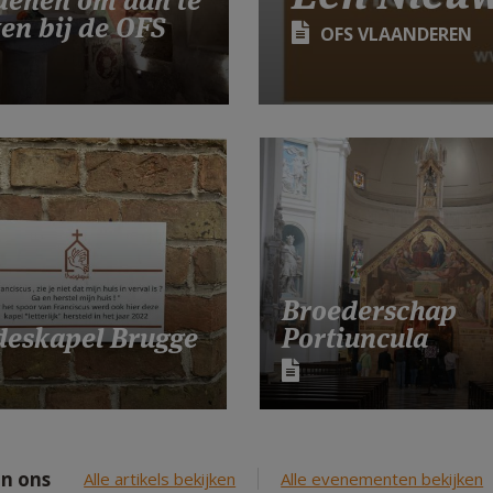
edenen om aan te
ten bij de OFS
OFS VLAANDEREN
Broederschap
deskapel Brugge
Portiuncula
n ons
Alle artikels bekijken
Alle evenementen bekijken