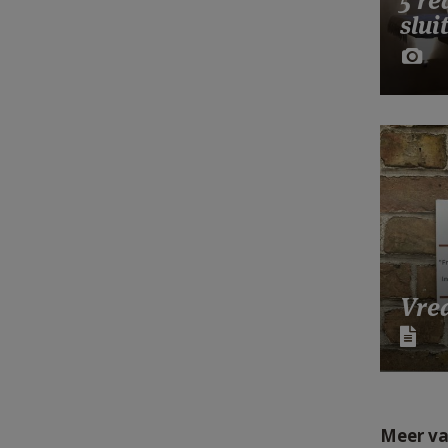
5 r
slui
Vre
Meer va