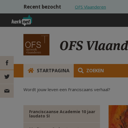
Overslaan en naar de inhoud gaan
Recent bezocht
OFS Vlaanderen
OFS Vlaand
STARTPAGINA
ZOEKEN
DEEL OP
Wordt jouw leven een Franciscaans verhaal?
FACEBOOK
DEEL OP
TWITTER
DEEL
Franciscaanse Academie 10 jaar
laudato SI
VIA