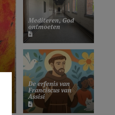
Mediteren, God
ontmoeten
De erfenis van
ks
Franciscus van
Assisi