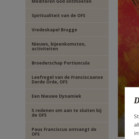
Mediteren God ontmoeten
E-
Spiritualiteit van de OFS
MAIL
Vredeskapel Brugge
Nieuws, bijeenkomsten,
activiteiten
Broederschap Portiuncula
Leefregel van de Franciscaanse
Derde Orde, OFS
Een Nieuwe Dynamiek
D
Fr
5 redenen om aan te sluiten bij
de OFS
St
O
al
Paus Franciscus ontvangt de
in
OFS