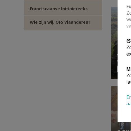
F
Franciscaanse Initiaiereeks
Zo
we
Wie zijn wij, OFS Vlaanderen?
va
(
Zo
Spir
ex
OFS
M
Zo
la
En
a