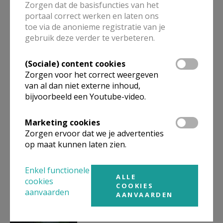
Aanpak misbruik in de Kerk:
Zorgen dat de basisfuncties van het
online sessie voor
portaal correct werken en laten ons
catechisten
toe via de anonieme registratie van je
gebruik deze verder te verbeteren.
(Sociale) content cookies
Samen Kerk zijn
Zorgen voor het correct weergeven
startmoment 2026
van al dan niet externe inhoud,
bijvoorbeeld een Youtube-video.
Marketing cookies
Brief aan catechisten
Zorgen ervoor dat we je advertenties
op maat kunnen laten zien.
Enkel functionele
ALLE
cookies
COOKIES
Geloof doorgeven met hart en
aanvaarden
AANVAARDEN
ziel