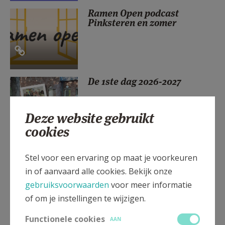
AANMELDEN OF REGISTREREN
Ramen Open podcast
Pinksteren en zomer
De 1ste dag 2026-2027
Deze website gebruikt
cookies
Als volwassene christen
Stel voor een ervaring op maat je voorkeuren
worden
in of aanvaard alle cookies. Bekijk onze
gebruiksvoorwaarden
voor meer informatie
of om je instellingen te wijzigen.
Functionele cookies
AAN