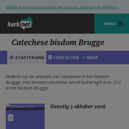
Overslaan en naar de inhoud gaan
Bekijk je recent bezochte microsites, auteurs en thema's
MENU
STARTPAGINA
Catechese bisdom Brugge
KERK
STARTPAGINA
CONTACTEN
MEER
VIERINGEN
SHOP
Welkom op de website van catechese in het bisdom
Brugge. Het domein catechese wordt behartigd door CCV
in het bisdom Brugge.
ZOEKEN
HULP
Geestig 3 oktober 2026
STARTPAGINA PORTAAL
MIJN PAROCHIE