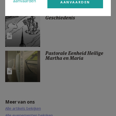
aanvaarden
AANVAARDEN
Geschiedenis
Pastorale Eenheid Heilige
Martha en Maria
Meer van ons
Alle artikels bekijken
Alle evenementen bekijken