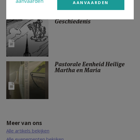
aanvaarden
AANVAARDEN
Geschiedenis
Pastorale Eenheid Heilige
Martha en Maria
Meer van ons
Alle artikels bekijken
Alle evenementen bekijken