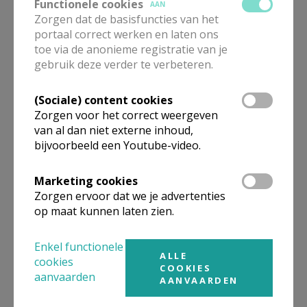
Functionele cookies
AAN
Eucharistievieringen
Zorgen dat de basisfuncties van het
portaal correct werken en laten ons
toe via de anonieme registratie van je
gebruik deze verder te verbeteren.
(Sociale) content cookies
Vormselwerking 2025-2026
Zorgen voor het correct weergeven
van al dan niet externe inhoud,
bijvoorbeeld een Youtube-video.
Marketing cookies
Vieringen in de Goede Week
Zorgen ervoor dat we je advertenties
op maat kunnen laten zien.
Enkel functionele
ALLE
cookies
COOKIES
aanvaarden
AANVAARDEN
Noveen
Kapellekensommegang