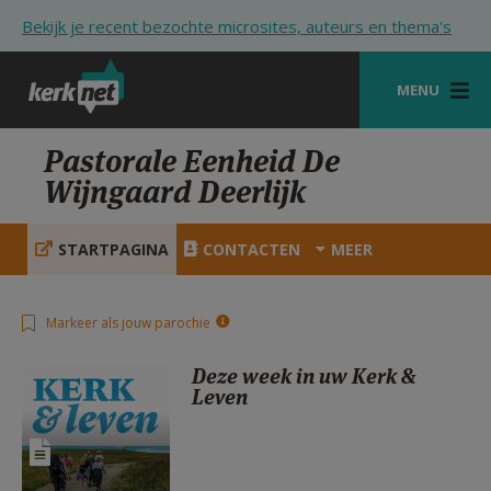
Overslaan en naar de inhoud gaan
Bekijk je recent bezochte microsites, auteurs en thema's
MENU
STARTPAGINA
Pastorale Eenheid De
Wijngaard Deerlijk
KERK
VIERINGEN
STARTPAGINA
CONTACTEN
MEER
SHOP
Markeer als jouw parochie
ZOEKEN
Deze week in uw Kerk &
HULP
Leven
STARTPAGINA PORTAAL
MIJN PAROCHIE