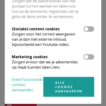
Zorgen dat de basisfuncties van het
portaal correct werken en laten ons
toe via de anonieme registratie van je
gebruik deze verder te verbeteren.
Vieringen van de Goede
Week 2026 in de zone
(Sociale) content cookies
KesseLinde
Zorgen voor het correct weergeven
van al dan niet externe inhoud,
bijvoorbeeld een Youtube-video.
Aswoensdag 2025
Marketing cookies
Zorgen ervoor dat we je advertenties
op maat kunnen laten zien.
Enkel functionele
ALLE
cookies
COOKIES
Fotoalbum
aanvaarden
AANVAARDEN