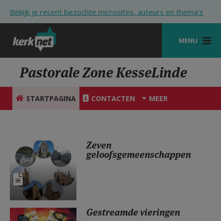
Overslaan en naar de inhoud gaan
Bekijk je recent bezochte microsites, auteurs en thema's
MENU
STARTPAGINA
Pastorale Zone KesseLinde
KERK
STARTPAGINA
CONTACTEN
MEER
VIERINGEN
SHOP
Zeven
ZOEKEN
geloofsgemeenschappen
HULP
STARTPAGINA PORTAAL
MIJN PAROCHIE
Gestreamde vieringen