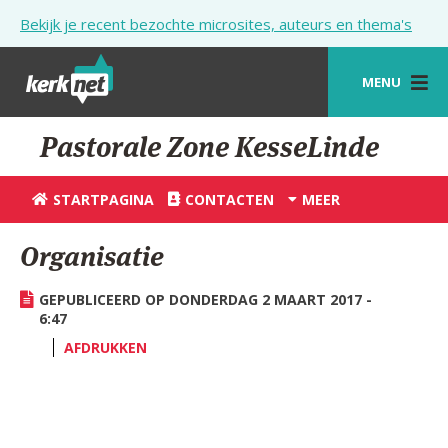
Overslaan en naar de inhoud gaan
Bekijk je recent bezochte microsites, auteurs en thema's
MENU
STARTPAGINA
Pastorale Zone KesseLinde
KERK
STARTPAGINA
CONTACTEN
MEER
VIERINGEN
Organisatie
SHOP
GEPUBLICEERD OP DONDERDAG 2 MAART 2017 -
ZOEKEN
6:47
HULP
AFDRUKKEN
STARTPAGINA PORTAAL
MIJN PAROCHIE